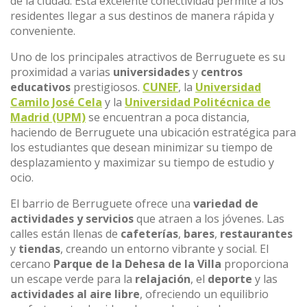
de la ciudad. Esta excelente conectividad permite a los
residentes llegar a sus destinos de manera rápida y
conveniente.
Uno de los principales atractivos de Berruguete es su
proximidad a varias
universidades
y
centros
educativos
prestigiosos.
CUNEF
, la
Universidad
Camilo José Cela
y la
Universidad Politécnica de
Madrid (UPM)
se encuentran a poca distancia,
haciendo de Berruguete una ubicación estratégica para
los estudiantes que desean minimizar su tiempo de
desplazamiento y maximizar su tiempo de estudio y
ocio.
El barrio de Berruguete ofrece una
variedad de
actividades y servicios
que atraen a los jóvenes. Las
calles están llenas de
cafeterías
,
bares
,
restaurantes
y
tiendas
, creando un entorno vibrante y social. El
cercano
Parque de la Dehesa de la Villa
proporciona
un escape verde para la
relajación
, el
deporte
y las
actividades al aire libre
, ofreciendo un equilibrio