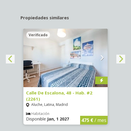
Propiedades similares
Verificado
Veri
63)
Calle De Escalona, 48 - Hab. #2
Calle
(2261)
(2265
Aluche, Latina, Madrid
Aluc
€
/ mes
Habitación
Hab
Disponible
Jan, 1 2027
Dispo
475 €
/ mes