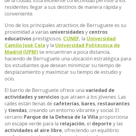
de la ciudad. Esta excelente conectividad permite a los
residentes llegar a sus destinos de manera rápida y
conveniente.
Uno de los principales atractivos de Berruguete es su
proximidad a varias
universidades
y
centros
educativos
prestigiosos.
CUNEF
, la
Universidad
Camilo José Cela
y la
Universidad Politécnica de
Madrid (UPM)
se encuentran a poca distancia,
haciendo de Berruguete una ubicación estratégica para
los estudiantes que desean minimizar su tiempo de
desplazamiento y maximizar su tiempo de estudio y
ocio.
El barrio de Berruguete ofrece una
variedad de
actividades y servicios
que atraen a los jóvenes. Las
calles están llenas de
cafeterías
,
bares
,
restaurantes
y
tiendas
, creando un entorno vibrante y social. El
cercano
Parque de la Dehesa de la Villa
proporciona
un escape verde para la
relajación
, el
deporte
y las
actividades al aire libre
, ofreciendo un equilibrio