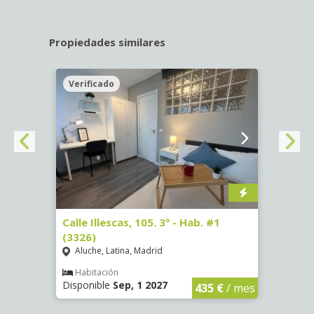
Propiedades similares
Verificado
Veri
Calle Illescas, 105. 3º - Hab. #1
Calle 
(3326)
(3328
Aluche, Latina, Madrid
Aluc
Habitación
Hab
Disponible
Sep, 1 2027
Dispo
€
/ mes
435 €
/ mes