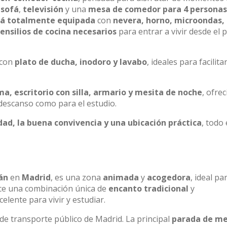
n
sofá
,
televisión
y una
mesa de comedor para 4 personas
tá totalmente equipada
con
nevera, horno, microondas,
ensilios de cocina necesarios
para entrar a vivir desde el 
 con
plato de ducha, inodoro y lavabo
, ideales para facilitar
a, escritorio con silla, armario y mesita de noche
, ofre
descanso como para el estudio.
ad, la buena convivencia y una ubicación práctica
, todo
án
en
Madrid
, es una zona
animada
y
acogedora
, ideal pa
ece una combinación única de
encanto tradicional
y
celente para vivir y estudiar.
 de transporte público de Madrid. La principal
parada de me