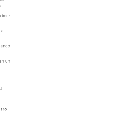
,
primer
 el
ciendo
 en un
ra
tro