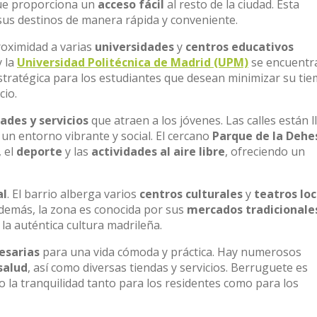
que proporciona un
acceso fácil
al resto de la ciudad. Esta
 sus destinos de manera rápida y conveniente.
roximidad a varias
universidades
y
centros educativos
 la
Universidad Politécnica de Madrid (UPM)
se encuentr
stratégica para los estudiantes que desean minimizar su ti
cio.
ades y servicios
que atraen a los jóvenes. Las calles están l
 un entorno vibrante y social. El cercano
Parque de la Dehe
, el
deporte
y las
actividades al aire libre
, ofreciendo un
al
. El barrio alberga varios
centros culturales
y
teatros loc
demás, la zona es conocida por sus
mercados tradicionale
 la auténtica cultura madrileña.
esarias
para una vida cómoda y práctica. Hay numerosos
salud
, así como diversas tiendas y servicios. Berruguete es
 la tranquilidad tanto para los residentes como para los