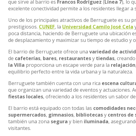
que sirve al barrio es
Francos Rodríguez
(
Línea 7
), lo 
excelente conectividad permite a los residentes llegar a
Uno de los principales atractivos de Berruguete es su p
prestigiosos.
CUNEF
, la
Universidad Camilo José Cela
y
poca distancia, haciendo de Berruguete una ubicación e
de desplazamiento y maximizar su tiempo de estudio y o
El barrio de Berruguete ofrece una
variedad de activid
de
cafeterías
,
bares
,
restaurantes
y
tiendas
, creando
la Villa
proporciona un escape verde para la
relajación
equilibrio perfecto entre la vida urbana y la naturaleza.
Berruguete también cuenta con una rica
escena cultur
que organizan una variedad de eventos y actuaciones. A
fiestas locales
, ofreciendo a los residentes un sabor de
El barrio está equipado con todas las
comodidades nec
supermercados
,
gimnasios
,
bibliotecas
y
centros de 
también una zona
segura
y bien
iluminada
, asegurando
visitantes.