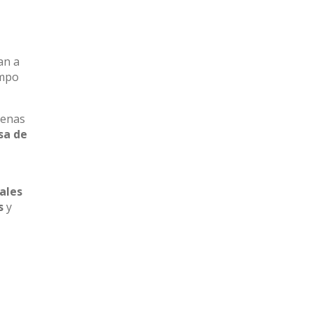
an a
empo
lenas
sa de
ales
s
y