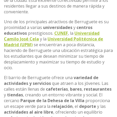
de la ciudad. Esta excelente conectividad permite a los
residentes llegar a sus destinos de manera rápida y
conveniente.
Uno de los principales atractivos de Berruguete es su
proximidad a varias
universidades
y
centros
educativos
prestigiosos.
CUNEF
, la
Universidad
Camilo José Cela
y la
Universidad Politécnica de
Madrid (UPM)
se encuentran a poca distancia,
haciendo de Berruguete una ubicación estratégica para
los estudiantes que desean minimizar su tiempo de
desplazamiento y maximizar su tiempo de estudio y
ocio.
El barrio de Berruguete ofrece una
variedad de
actividades y servicios
que atraen a los jóvenes. Las
calles están llenas de
cafeterías
,
bares
,
restaurantes
y
tiendas
, creando un entorno vibrante y social. El
cercano
Parque de la Dehesa de la Villa
proporciona
un escape verde para la
relajación
, el
deporte
y las
actividades al aire libre
, ofreciendo un equilibrio