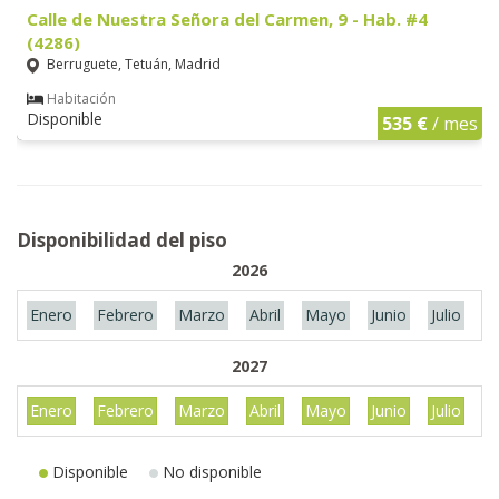
Calle de Nuestra Señora del Carmen, 9 - Hab. #4
(4286)
Berruguete, Tetuán, Madrid
Habitación
Disponible
535 €
/ mes
Disponibilidad del piso
2026
Enero
Febrero
Marzo
Abril
Mayo
Junio
Julio
A
2027
Enero
Febrero
Marzo
Abril
Mayo
Junio
Julio
A
Disponible
No disponible