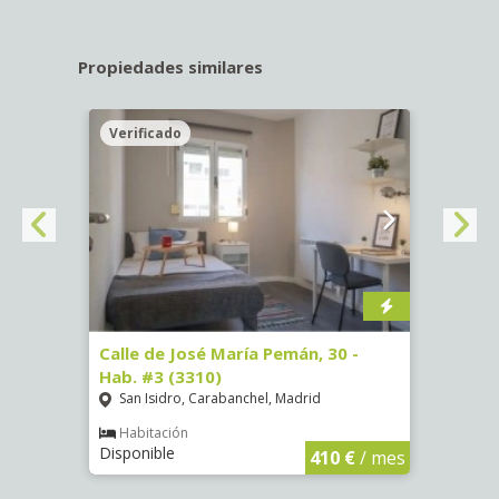
Propiedades similares
Verificado
Veri
 #4
Calle de José María Pemán, 30 -
Calle
Hab. #3 (3310)
(3889
San Isidro, Carabanchel, Madrid
Luce
Habitación
Hab
Disponible
Dispo
€
/ mes
410 €
/ mes