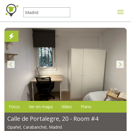
Mostr
Fotos
Ver en mapa
Vídeo
Plano
Calle de Portalegre, 20 - Room #4
Opañel, Carabanchel, Madrid