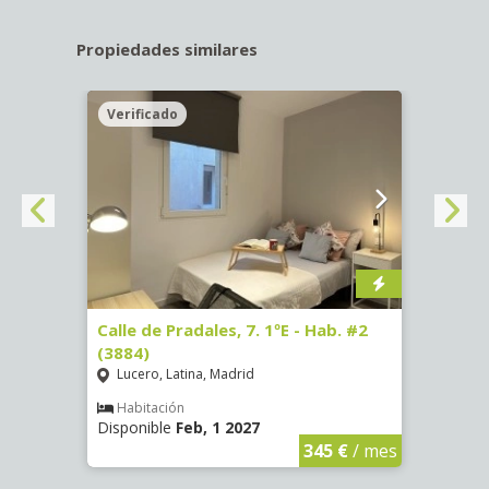
Propiedades similares
Verificado
Veri
 #7
Calle de Pradales, 7. 1ºE - Hab. #2
Paseo
(3884)
141 -
Lucero, Latina, Madrid
Mosc
Habitación
Hab
Disponible
Feb, 1 2027
Dispo
€
/ mes
345 €
/ mes