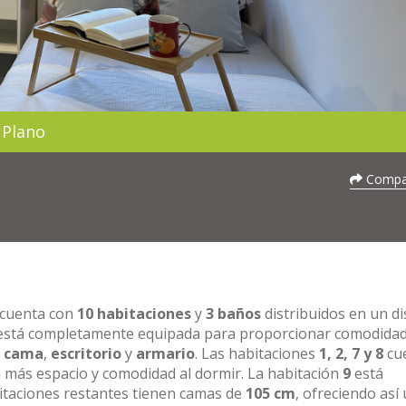
Plano
Compar
, cuenta con
10 habitaciones
y
3 baños
distribuidos en un d
s está completamente equipada para proporcionar comodidad
e
cama
,
escritorio
y
armario
. Las habitaciones
1, 2, 7 y 8
cu
n más espacio y comodidad al dormir. La habitación
9
está
bitaciones restantes tienen camas de
105 cm
, ofreciendo así