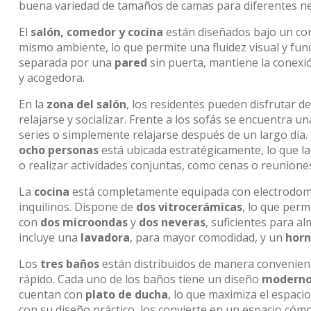
buena variedad de tamaños de camas para diferentes ne
El
salón, comedor y cocina
están diseñados bajo un con
mismo ambiente, lo que permite una fluidez visual y func
separada por una
pared
sin puerta, mantiene la conexió
y acogedora.
En la
zona del salón
, los residentes pueden disfrutar
relajarse y socializar. Frente a los sofás se encuentra u
series o simplemente relajarse después de un largo día.
ocho personas
está ubicada estratégicamente, lo que la
o realizar actividades conjuntas, como cenas o reuniones
La
cocina
está completamente equipada con electrodomést
inquilinos. Dispone de
dos vitrocerámicas
, lo que perm
con
dos microondas
y
dos neveras
, suficientes para 
incluye una
lavadora
, para mayor comodidad, y un
hor
Los
tres baños
están distribuidos de manera convenient
rápido. Cada uno de los baños tiene un diseño
modern
cuentan con
plato de ducha
, lo que maximiza el espaci
con su diseño práctico, los convierte en un espacio cóm