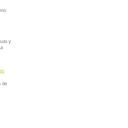
omo
guas y
ja
nes
s de
l