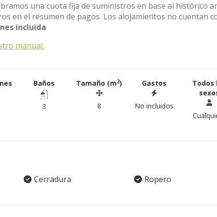
obramos una cuota fija de suministros en base al histórico a
stros en el resumen de pagos. Los alojamientos no cuentan c
es incluida
stro manual.
2
ones
Baños
Tamaño (m
)
Gastos
Todos 
sexo
8
No incluidos
3
Cualqui
Cerradura
Ropero