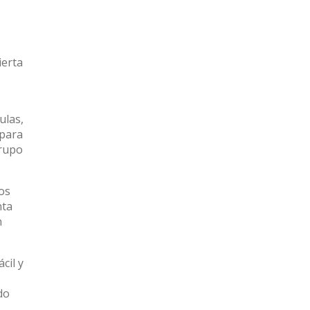
ierta
ulas,
 para
grupo
os
nta
n
cil y
do