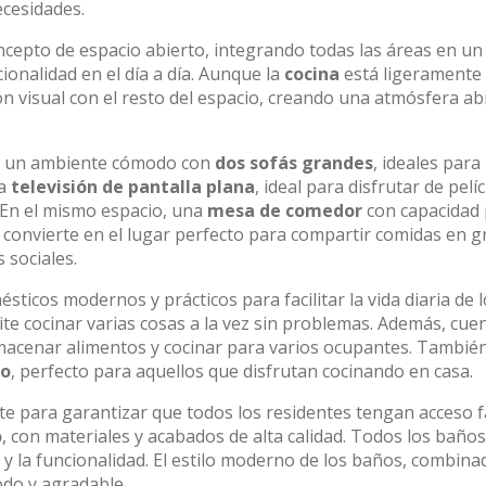
cesidades.
cepto de espacio abierto, integrando todas las áreas en un
ionalidad en el día a día. Aunque la
cocina
está ligeramente
n visual con el resto del espacio, creando una atmósfera ab
 de un ambiente cómodo con
dos sofás grandes
, ideales para
na
televisión de pantalla plana
, ideal para disfrutar de pelíc
 En el mismo espacio, una
mesa de comedor
con capacidad
 convierte en el lugar perfecto para compartir comidas en 
 sociales.
icos modernos y prácticos para facilitar la vida diaria de l
ite cocinar varias cosas a la vez sin problemas. Además, cue
almacenar alimentos y cocinar para varios ocupantes. Tambié
no
, perfecto para aquellos que disfrutan cocinando en casa.
e para garantizar que todos los residentes tengan acceso fá
o
, con materiales y acabados de alta calidad. Todos los baños
o y la funcionalidad. El estilo moderno de los baños, combina
odo y agradable.