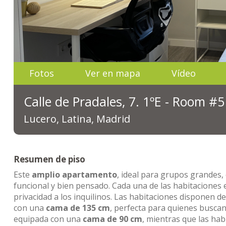
Fotos
Ver en mapa
Vídeo
Calle de Pradales, 7. 1ºE - Room #5
Lucero, Latina, Madrid
Resumen de piso
Este
amplio apartamento
, ideal para grupos grandes
funcional y bien pensado. Cada una de las habitacione
privacidad a los inquilinos. Las habitaciones disponen d
con una
cama de 135 cm
, perfecta para quienes busca
equipada con una
cama de 90 cm
, mientras que las ha