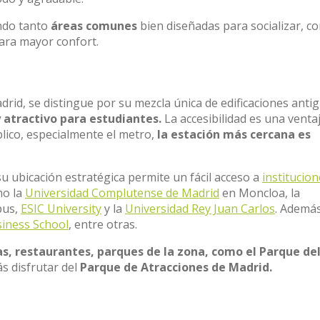
ndo tanto
áreas comunes
bien diseñadas para socializar, c
ara mayor confort.
adrid, se distingue por su mezcla única de edificaciones anti
y atractivo para estudiantes.
La accesibilidad es una venta
blico, especialmente el metro,
la estación más cercana es
u ubicación estratégica permite un fácil acceso a
institucio
mo la
Universidad Complutense de Madrid
en Moncloa, la
pus,
ESIC University
y la
Universidad Rey Juan Carlos
. Ademá
iness School
, entre otras.
s, restaurantes, parques de la zona, como el Parque de
s disfrutar del
Parque de Atracciones de Madrid.