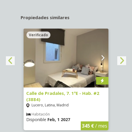
Propiedades similares
Verificado
Veri
 #7
Calle de Pradales, 7. 1ºE - Hab. #2
Paseo
(3884)
141 -
Lucero, Latina, Madrid
Mosc
Habitación
Hab
Disponible
Feb, 1 2027
Dispo
€
/ mes
345 €
/ mes