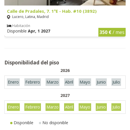
Calle de Pradales, 7. 1ºE - Hab. #10 (3892)
Lucero, Latina, Madrid
Habitación
Disponible
Apr, 1 2027
350 €
/ mes
Disponibilidad del piso
2026
Enero
Febrero
Marzo
Abril
Mayo
Junio
Julio
A
2027
Enero
Febrero
Marzo
Abril
Mayo
Junio
Julio
A
Disponible
No disponible