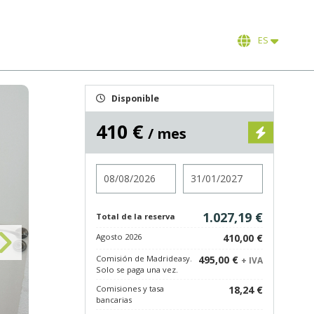
ES
Disponible
410 €
/ mes
Entrada
Salida
1.027,19 €
Total de la reserva
Agosto 2026
410,00 €
Comisión de Madrideasy.
495,00 €
+ IVA
Solo se paga una vez.
Comisiones y tasa
18,24 €
bancarias