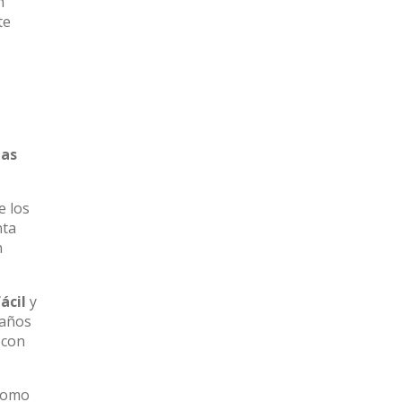
n
te
as
e los
nta
n
ácil
y
baños
 con
 como