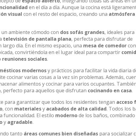
ncepto de
espacio abierto
, integrando todas las áreas en u
ncionalidad
en el día a día. Aunque la cocina está ligeramen
ón visual
con el resto del espacio, creando una
atmósfera
 de un ambiente cómodo con
dos sofás grandes
, ideales para
na
televisión de pantalla plana
, perfecta para disfrutar de
 largo día. En el mismo espacio, una
mesa de comedor
con
cada, convirtiéndola en el lugar ideal para compartir
comid
o
reuniones sociales
.
mésticos modernos
y prácticos para facilitar la vida diaria d
ite cocinar varias cosas a la vez sin problemas. Además, cue
almacenar alimentos y cocinar para varios ocupantes. Tambié
o
, perfecto para aquellos que disfrutan
cocinando en casa
.
e para garantizar que todos los residentes tengan
acceso f
o
, con
materiales
y
acabados de alta calidad
. Todos los 
a funcionalidad. El estilo
moderno
de los baños, combinado
o
y
agradable
.
ando tanto
áreas comunes bien diseñadas
para socializar