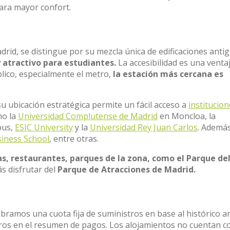
ara mayor confort.
adrid, se distingue por su mezcla única de edificaciones anti
y atractivo para estudiantes.
La accesibilidad es una venta
blico, especialmente el metro,
la estación más cercana es
u ubicación estratégica permite un fácil acceso a
institucio
mo la
Universidad Complutense de Madrid
en Moncloa, la
pus,
ESIC University
y la
Universidad Rey Juan Carlos
. Ademá
iness School
, entre otras.
s, restaurantes, parques de la zona, como el Parque de
s disfrutar del
Parque de Atracciones de Madrid.
obramos una cuota fija de suministros en base al histórico a
stros en el resumen de pagos. Los alojamientos no cuentan c