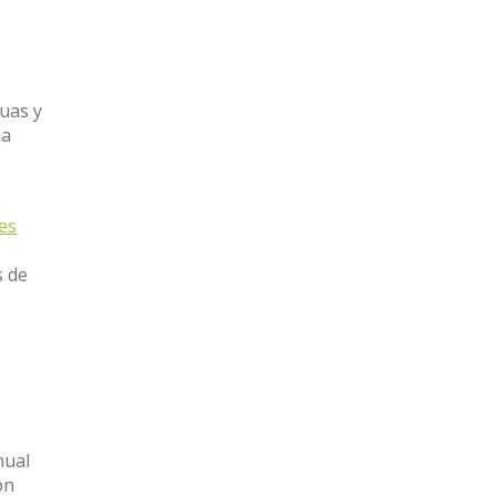
guas y
ja
nes
s de
l
nual
on