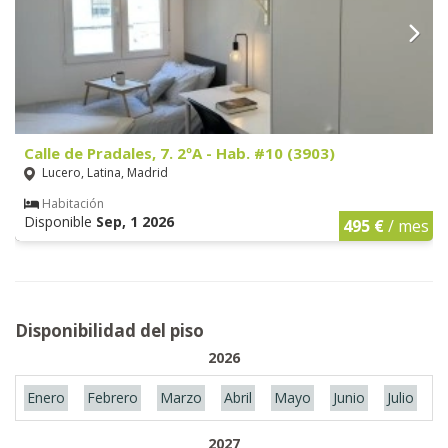
Calle de Pradales, 7. 2ºA - Hab. #10 (3903)
Lucero, Latina, Madrid
Habitación
Disponible
Sep, 1 2026
495 €
/ mes
Disponibilidad del piso
2026
Enero
Febrero
Marzo
Abril
Mayo
Junio
Julio
A
2027