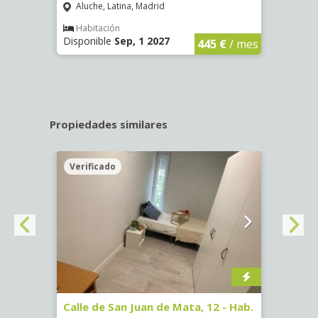
Aluche, Latina, Madrid
Aluc
€
/ mes
Habitación
Hab
Disponible
Sep, 1 2027
Dispo
445 €
/ mes
Propiedades similares
Verificado
Veri
16)
Calle de San Juan de Mata, 12 - Hab.
Calle