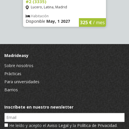
#2 (3335)
#1 (3
Lucero, Latina, Madrid
Conc
€
/ mes
Habitación
Hab
Disponible
May, 1 2027
Dispo
325 €
/ mes
Madrideasy
Sobre nosotros
Prácticas
Para universidades
Barrios
Inscríbete en nuestro newsletter
Email
He leído y acepto el
Aviso Legal
y la
Política de Privacidad
.