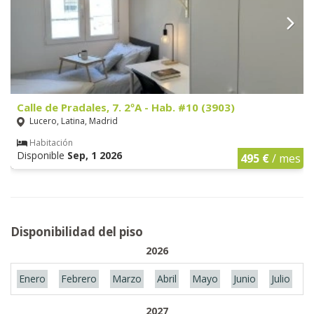
Calle de Pradales, 7. 2ºA - Hab. #10 (3903)
Lucero, Latina, Madrid
Habitación
Disponible
Sep, 1 2026
495 €
/ mes
Disponibilidad del piso
2026
Enero
Febrero
Marzo
Abril
Mayo
Junio
Julio
A
2027