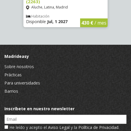
(2263)
(3326
Aluche, Latina, Madrid
Aluc
Habitación
Hab
Disponible
Jul, 1 2027
Dispo
€
/ mes
430 €
/ mes
Madrideasy
Sobre nosotros
Prácticas
Para universidades
Barrios
Inscríbete en nuestro newsletter
Email
He leído y acepto el
Aviso Legal
y la
Política de Privacidad
.