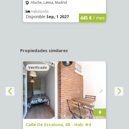
Aluche, Latina, Madrid
Aluc
€
/ mes
Habitación
Hab
Disponible
Sep, 1 2027
Dispo
445 €
/ mes
Propiedades similares
Verificado
Veri
-
Calle De Escalona, 48 - Hab. #4
Calle 