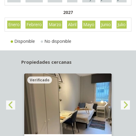
2027
Enero
Febrero
Marzo
Abril
Mayo
Junio
Julio
A
Disponible
No disponible
Propiedades cercanas
Verificado
Veri