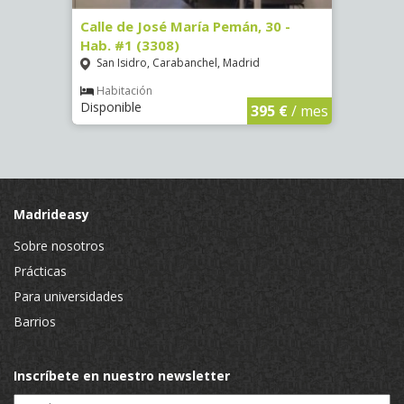
-
Calle de José María Pemán, 30 -
Calle 
Hab. #1 (3308)
(3329
San Isidro, Carabanchel, Madrid
Aluc
Habitación
Hab
Disponible
Dispo
€
/ mes
395 €
/ mes
Madrideasy
Sobre nosotros
Prácticas
Para universidades
Barrios
Inscríbete en nuestro newsletter
Email