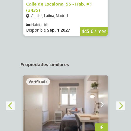
63)
Calle de Escalona, 55 - Hab. #1
Calle
(3435)
(3436
Aluche, Latina, Madrid
Aluc
€
/ mes
Habitación
Hab
Disponible
Sep, 1 2027
Dispo
445 €
/ mes
Propiedades similares
Verificado
Veri