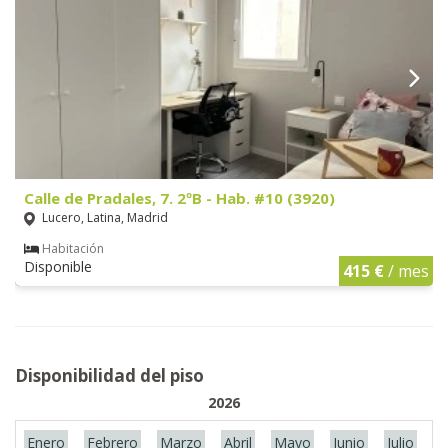
Calle de Pradales, 7. 2ºB - Hab. #10 (3920)
Lucero, Latina, Madrid
Habitación
Disponible
415 €
/ mes
Disponibilidad del piso
2026
Enero
Febrero
Marzo
Abril
Mayo
Junio
Julio
A