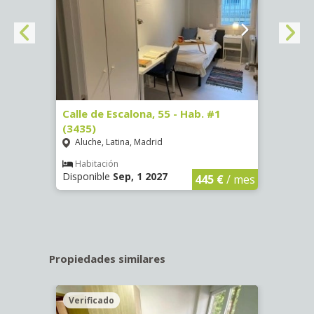
63)
Calle de Escalona, 55 - Hab. #1
Calle
(3435)
(3436
Aluche, Latina, Madrid
Aluc
€
/ mes
Habitación
Hab
Disponible
Sep, 1 2027
Dispo
445 €
/ mes
Propiedades similares
Verificado
Veri