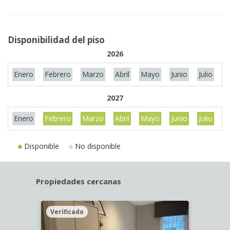
Disponibilidad del piso
2026
Enero
Febrero
Marzo
Abril
Mayo
Junio
Julio
A
2027
Enero
Febrero
Marzo
Abril
Mayo
Junio
Julio
A
Disponible
No disponible
Propiedades cercanas
Verificado
Veri