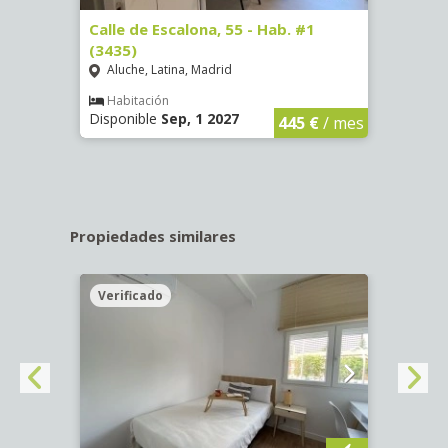
63)
Calle de Escalona, 55 - Hab. #1
Calle
(3435)
(3436
Aluche, Latina, Madrid
Aluc
€
/ mes
Habitación
Hab
Disponible
Sep, 1 2027
Dispo
445 €
/ mes
Propiedades similares
Verificado
Veri