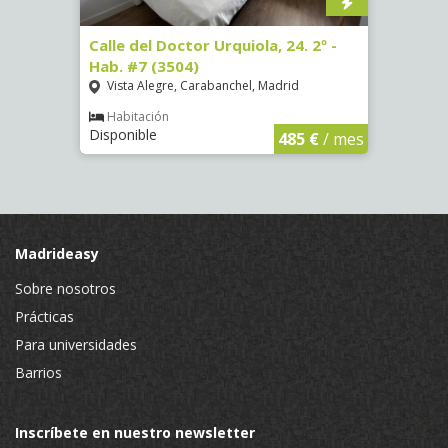
 #5
Calle del Doctor Urquiola, 24. 2º -
Calle
Hab. #7 (3504)
Hab. 
Vista Alegre, Carabanchel, Madrid
San 
Habitación
Hab
Disponible
Dispon
€
/ mes
485 €
/ mes
Madrideasy
Sobre nosotros
Prácticas
Para universidades
Barrios
Inscríbete en nuestro newsletter