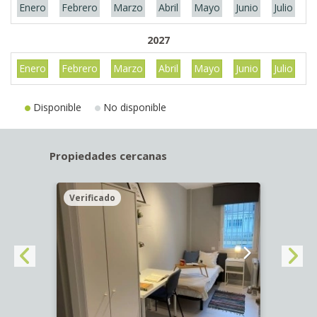
Enero
Febrero
Marzo
Abril
Mayo
Junio
Julio
A
2027
Enero
Febrero
Marzo
Abril
Mayo
Junio
Julio
A
Disponible
No disponible
Propiedades cercanas
Verificado
Veri