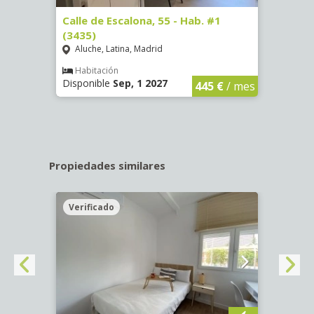
63)
Calle de Escalona, 55 - Hab. #1
Calle
(3435)
(3436
Aluche, Latina, Madrid
Aluc
€
/ mes
Habitación
Hab
Disponible
Sep, 1 2027
Dispo
445 €
/ mes
Propiedades similares
Verificado
Veri