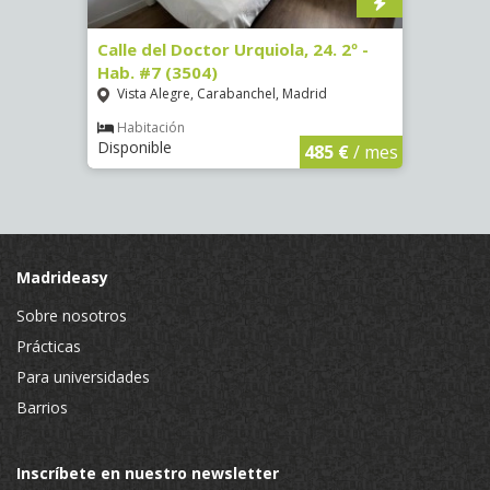
 #5
Calle del Doctor Urquiola, 24. 2º -
Calle
Hab. #7 (3504)
Hab. 
Vista Alegre, Carabanchel, Madrid
San 
Habitación
Hab
Disponible
Dispon
€
/ mes
485 €
/ mes
Madrideasy
Sobre nosotros
Prácticas
Para universidades
Barrios
Inscríbete en nuestro newsletter