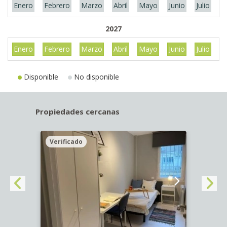
Enero
Febrero
Marzo
Abril
Mayo
Junio
Julio
A
2027
Enero
Febrero
Marzo
Abril
Mayo
Junio
Julio
A
Disponible
No disponible
Propiedades cercanas
Verificado
Veri