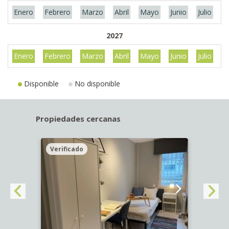
Enero
Febrero
Marzo
Abril
Mayo
Junio
Julio
A
2027
Enero
Febrero
Marzo
Abril
Mayo
Junio
Julio
A
Disponible
No disponible
Propiedades cercanas
Verificado
Veri