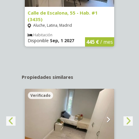
63)
Calle de Escalona, 55 - Hab. #1
Calle
(3435)
(3436
Aluche, Latina, Madrid
Aluc
€
/ mes
Habitación
Hab
Disponible
Sep, 1 2027
Dispo
445 €
/ mes
Propiedades similares
Verificado
Veri