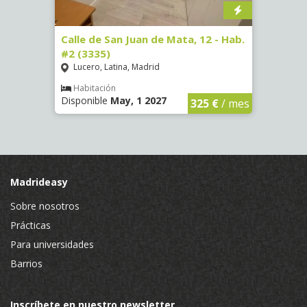
16)
Calle de San Juan de Mata, 12 - Hab.
Calle
#2 (3335)
#1 (3
Lucero, Latina, Madrid
Conc
€
/ mes
Habitación
Hab
Disponible
May, 1 2027
Dispo
325 €
/ mes
Madrideasy
Sobre nosotros
Prácticas
Para universidades
Barrios
Inscríbete en nuestro newsletter