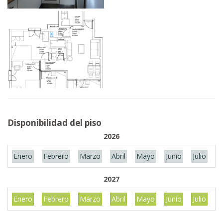
Disponibilidad del piso
2026
Enero
Febrero
Marzo
Abril
Mayo
Junio
Julio
A
2027
Enero
Febrero
Marzo
Abril
Mayo
Junio
Julio
A