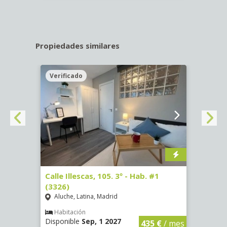
Propiedades similares
Verificado
Veri
Calle Illescas, 105. 3º - Hab. #1
Calle 
(3326)
(3328
Aluche, Latina, Madrid
Aluc
Habitación
Hab
Disponible
Sep, 1 2027
Dispo
€
/ mes
435 €
/ mes