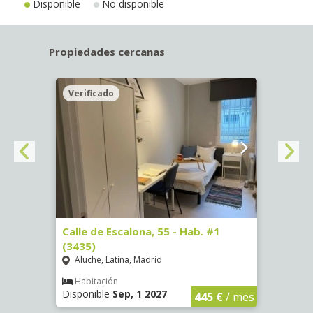
Disponible
No disponible
Propiedades cercanas
Verificado
Veri
63)
Calle de Escalona, 55 - Hab. #1
Calle
(3435)
(3436
Aluche, Latina, Madrid
Aluc
€
/ mes
Habitación
Hab
Disponible
Sep, 1 2027
Dispo
445 €
/ mes