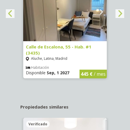
63)
Calle de Escalona, 55 - Hab. #1
Calle
(3435)
(3436
Aluche, Latina, Madrid
Aluc
€
/ mes
Habitación
Hab
Disponible
Sep, 1 2027
Dispo
445 €
/ mes
Propiedades similares
Verificado
Veri