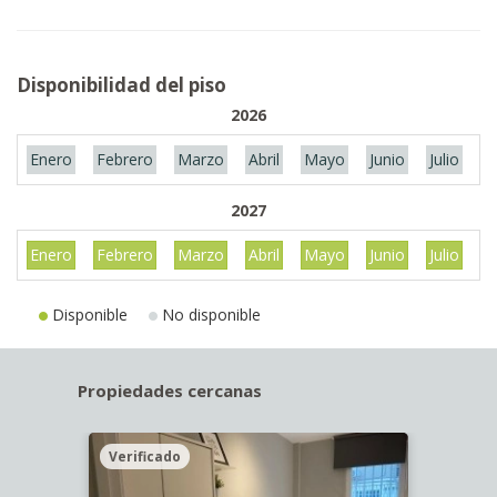
Disponibilidad del piso
2026
Enero
Febrero
Marzo
Abril
Mayo
Junio
Julio
A
2027
Enero
Febrero
Marzo
Abril
Mayo
Junio
Julio
A
Disponible
No disponible
Propiedades cercanas
Verificado
Veri