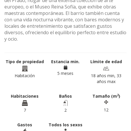
del Prado, hogar de una extensa colección de arte
europeo, o el Museo Reina Sofía, que exhibe obras
maestras contemporáneas. El barrio también cuenta
con una vida nocturna vibrante, con bares modernos y
locales de entretenimiento que satisfacen gustos
diversos, ofreciendo el equilibrio perfecto entre estudio
y ocio.
Tipo de propiedad
Estancia min.
Límite de edad
5 meses
Habitación
18 años min, 33
años max
2
Habitaciones
Baños
Tamaño (m
)
12
7
2
Gastos
Todos los sexos