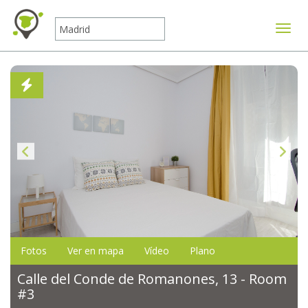
Mostr
Fotos
Ver en mapa
Vídeo
Plano
Calle del Conde de Romanones, 13 - Room
#3