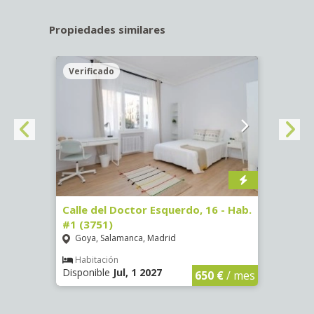
Propiedades similares
Verificado
Veri
#3
Calle del Doctor Esquerdo, 16 - Hab.
Calle
#1 (3751)
#5 (3
Goya, Salamanca, Madrid
Goya
Habitación
Hab
Disponible
Jul, 1 2027
Dispon
€
/ mes
650 €
/ mes