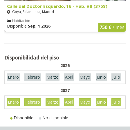
Calle del Doctor Esquerdo, 16 - Hab. #8 (3758)
Goya, Salamanca, Madrid
Habitación
Disponible
Sep, 1 2026
750 €
/ mes
Disponibilidad del piso
2026
Enero
Febrero
Marzo
Abril
Mayo
Junio
Julio
A
2027
Enero
Febrero
Marzo
Abril
Mayo
Junio
Julio
A
Disponible
No disponible