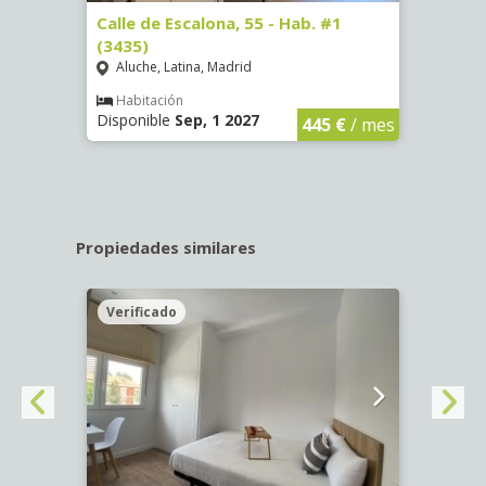
63)
Calle de Escalona, 55 - Hab. #1
Calle
(3435)
(3436
Aluche, Latina, Madrid
Aluc
€
/ mes
Habitación
Hab
Disponible
Sep, 1 2027
Dispo
445 €
/ mes
Propiedades similares
Verificado