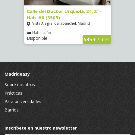
Calle del Doctor Urquiola, 24. 2º -
Calle
Hab. #8 (3505)
(4095
Vista Alegre, Carabanchel, Madrid
Aluc
Habitación
Hab
Disponible
Dispo
€
/ mes
535 €
/ mes
Madrideasy
Sobre nosotros
Prácticas
Para universidades
Barrios
Inscríbete en nuestro newsletter