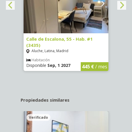
63)
Calle de Escalona, 55 - Hab. #1
Calle
(3435)
(3436
Aluche, Latina, Madrid
Aluc
€
/ mes
Habitación
Hab
Disponible
Sep, 1 2027
Dispo
445 €
/ mes
Propiedades similares
Verificado
Veri