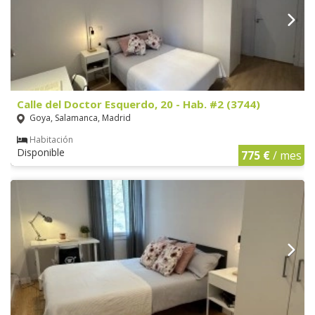
Calle del Doctor Esquerdo, 20 - Hab. #2 (3744)
Goya, Salamanca, Madrid
Habitación
Disponible
775 €
/ mes