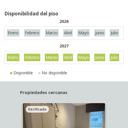
Disponibilidad del piso
2026
Enero
Febrero
Marzo
Abril
Mayo
Junio
Julio
A
2027
Enero
Febrero
Marzo
Abril
Mayo
Junio
Julio
A
Disponible
No disponible
Propiedades cercanas
Verificado
Veri