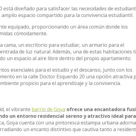
 está diseñado para satisfacer las necesidades de estudiant
 amplio espacio compartido para la convivencia estudiantil.
nte equipado, proporcionando un área común donde los
 comidas cómodamente.
a cama, un escritorio para estudiar, un armario para el
ntrada de luz natural. Además, una de estas habitaciones t
ndo un espacio al aire libre dentro del propio apartamento.
tos esenciales para el estudio y el descanso, junto con los
ento en la calle Doctor Esquerdo 20 una opción atractiva 
biente propicio para el aprendizaje y la convivencia.
d, el vibrante
barrio de Goya
ofrece una encantadora fus
do un entorno residencial sereno y atractivo ideal para
nica, Goya cuenta con una pintoresca estampa urbana adorn
rradiando un encanto distintivo que cautiva tanto a residen