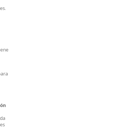
es.
iene
para
ión
ada
tes