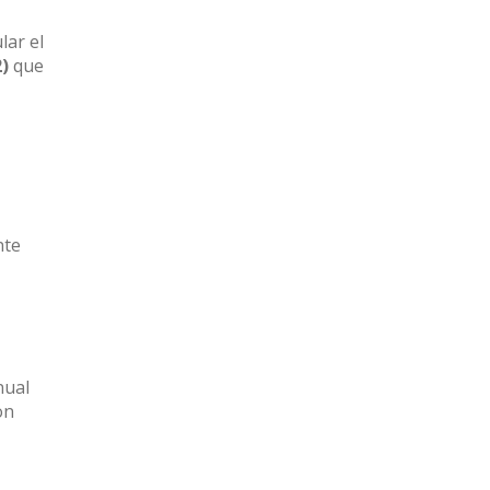
lar el
2)
que
nte
nual
on