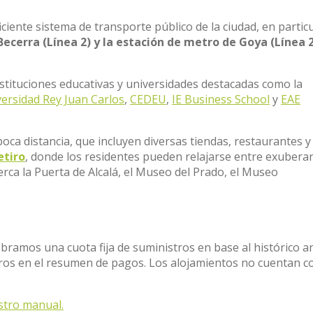
iciente sistema de transporte público de la ciudad, en particu
ecerra (Línea 2) y la estación de metro de Goya (Línea 
tituciones educativas y universidades destacadas como la
ersidad Rey Juan Carlos
,
CEDEU
,
IE Business School
y
EAE
oca distancia, que incluyen diversas tiendas, restaurantes y
etiro
, donde los residentes pueden relajarse entre exubera
rca la Puerta de Alcalá, el Museo del Prado, el Museo
obramos una cuota fija de suministros en base al histórico a
stros en el resumen de pagos. Los alojamientos no cuentan c
stro manual.