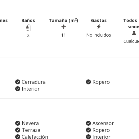
2
ones
Baños
Tamaño (m
)
Gastos
Todos 
sexo
11
No incluidos
2
Cualqui
Cerradura
Ropero
Interior
Nevera
Ascensor
Terraza
Ropero
Calefacción
Interior