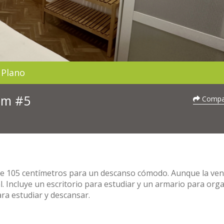
Plano
oom #5
Compar
de 105 centímetros para un descanso cómodo. Aunque la ve
ral. Incluye un escritorio para estudiar y un armario para org
ra estudiar y descansar.