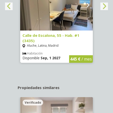
63)
Calle de Escalona, 55 - Hab. #1
Calle
(3435)
(3436
Aluche, Latina, Madrid
Aluc
€
/ mes
Habitación
Hab
Disponible
Sep, 1 2027
Dispo
445 €
/ mes
Propiedades similares
Verificado
Veri