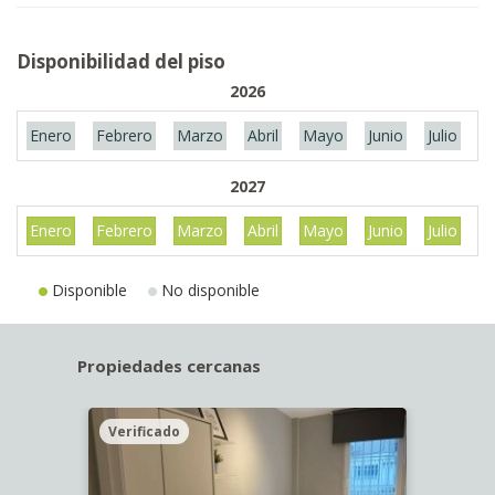
Disponibilidad del piso
2026
Enero
Febrero
Marzo
Abril
Mayo
Junio
Julio
A
2027
Enero
Febrero
Marzo
Abril
Mayo
Junio
Julio
A
Disponible
No disponible
Propiedades cercanas
Verificado
Veri