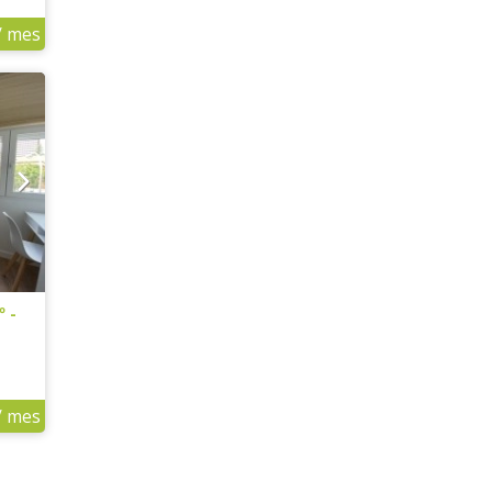
/ mes
º -
/ mes