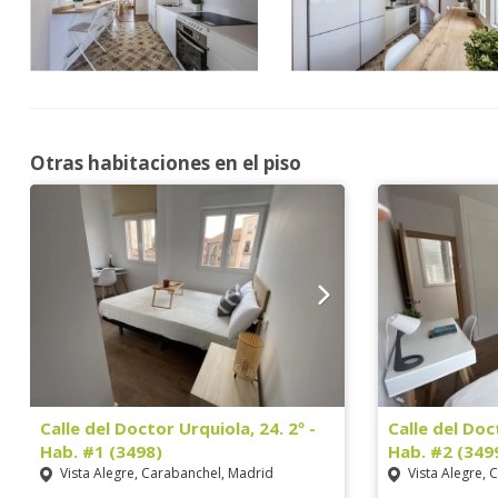
Otras habitaciones en el piso
Calle del Doctor Urquiola, 24. 2º -
Calle del Doc
Hab. #1 (3498)
Hab. #2 (349
Vista Alegre, Carabanchel, Madrid
Vista Alegre, 