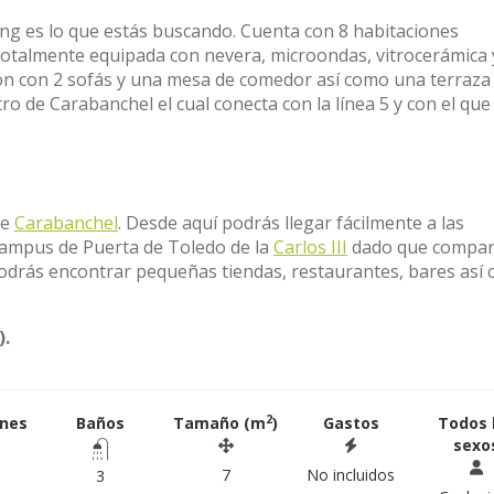
ving es lo que estás buscando. Cuenta con 8 habitaciones
totalmente equipada con nevera, microondas, vitrocerámica 
 con 2 sofás y una mesa de comedor así como una terraza
ro de Carabanchel el cual conecta con la línea 5 y con el que
de
Carabanchel
. Desde aquí podrás llegar fácilmente a las
campus de Puerta de Toledo de la
Carlos III
dado que compart
podrás encontrar pequeñas tiendas, restaurantes, bares así
).
2
ones
Baños
Tamaño (m
)
Gastos
Todos 
sexo
7
No incluidos
3