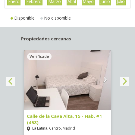
Enero
Febrero
Marzo
Abril
Mayo
Junio
Julio
A
Disponible
No disponible
Propiedades cercanas
Verificado
Veri
5)
Calle de la Cava Alta, 15 - Hab. #1
Calle
(458)
(459)
La Latina, Centro, Madrid
La L