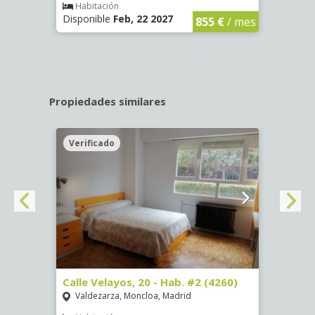
€
/ mes
Habitación
Hab
Disponible
Feb, 22 2027
Dispo
855 €
/ mes
Propiedades similares
Verificado
Veri
º -
Calle Velayos, 20 - Hab. #2 (4260)
Calle
Valdezarza, Moncloa, Madrid
Vald