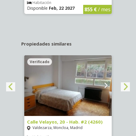
€
/ mes
Habitación
Hab
Disponible
Feb, 22 2027
Dispo
855 €
/ mes
Propiedades similares
Verificado
Veri
º -
Calle Velayos, 20 - Hab. #2 (4260)
Calle
Valdezarza, Moncloa, Madrid
Vald