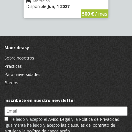
Habitación
Hab
Disponible
Jun, 1 2027
Dispo
€
/ mes
500 €
/ mes
Madrideasy
Sobre nosotros
Prácticas
Para universidades
Barrios
Inscríbete en nuestro newsletter
Email
He leído y acepto el
Aviso Legal
y la
Política de Privacidad
.
Igualmente he leído y acepto
las cláusulas del contrato de
alquiler y la política de cancelación