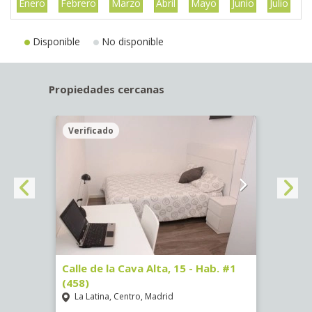
Enero
Febrero
Marzo
Abril
Mayo
Junio
Julio
A
Disponible
No disponible
Propiedades cercanas
Verificado
Veri
5)
Calle de la Cava Alta, 15 - Hab. #1
Calle
(458)
(459)
La Latina, Centro, Madrid
La L