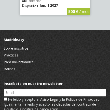
Habitación
Hab
Disponible
Jun, 1 2027
Dispo
€
/ mes
500 €
/ mes
Madrideasy
Sobre nosotros
Prácticas
Para universidades
Barrios
Inscríbete en nuestro newsletter
Email
He leído y acepto el
Aviso Legal
y la
Política de Privacidad
.
Igualmente he leído y acepto
las cláusulas del contrato de
alquiler y la política de cancelación