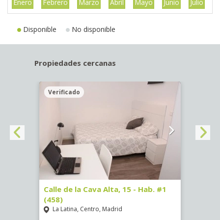
Enero
Febrero
Marzo
Abril
Mayo
Junio
Julio
A
Disponible
No disponible
Propiedades cercanas
Verificado
Veri
5)
Calle de la Cava Alta, 15 - Hab. #1
Calle
(458)
(459)
La Latina, Centro, Madrid
La L