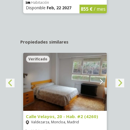
€
/ mes
Habitación
Hab
Disponible
Feb, 22 2027
Dispo
855 €
/ mes
Propiedades similares
Verificado
Veri
º -
Calle Velayos, 20 - Hab. #2 (4260)
Calle
Valdezarza, Moncloa, Madrid
Vald