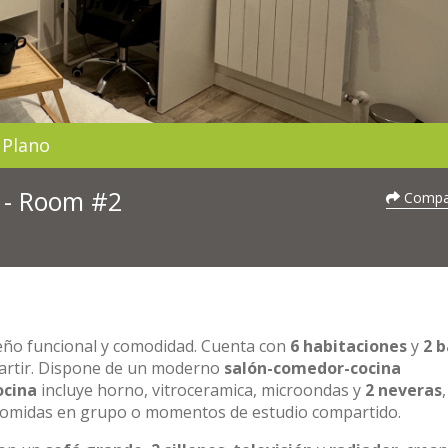
Plano
3 - Room #2
Compar
seño funcional y comodidad. Cuenta con
6 habitaciones
y
2 
partir. Dispone de un moderno
salón-comedor-cocina
ocina
incluye horno, vitroceramica, microondas y
2 neveras
,
a comidas en grupo o momentos de estudio compartido.