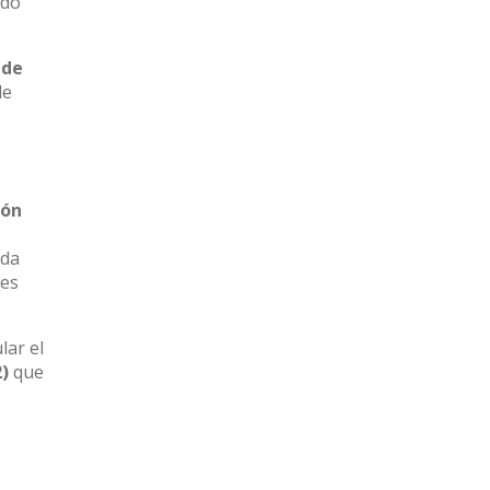
ndo
 de
de
ión
ada
tes
lar el
2)
que