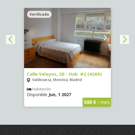
Verificado
Veri
º -
Calle Velayos, 20 - Hab. #2 (4260)
Calle
Valdezarza, Moncloa, Madrid
Vald
Habitación
Hab
Disponible
Jun, 1 2027
Dispo
€
/ mes
500 €
/ mes