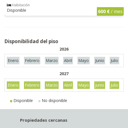
Habitación
Disponible
600 €
/ mes
Disponibilidad del piso
2026
Enero
Febrero
Marzo
Abril
Mayo
Junio
Julio
A
2027
Enero
Febrero
Marzo
Abril
Mayo
Junio
Julio
A
Disponible
No disponible
Propiedades cercanas