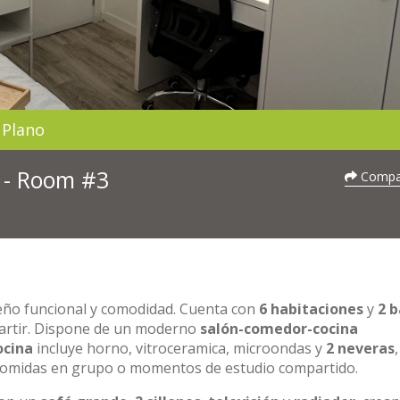
Plano
3 - Room #3
Compar
seño funcional y comodidad. Cuenta con
6 habitaciones
y
2 
partir. Dispone de un moderno
salón-comedor-cocina
ocina
incluye horno, vitroceramica, microondas y
2 neveras
,
a comidas en grupo o momentos de estudio compartido.