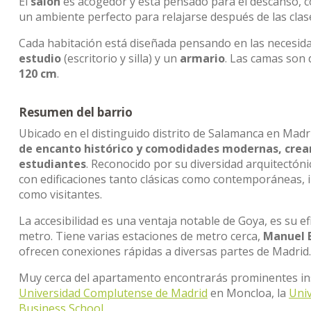
El
salón
es acogedor y está pensado para el descanso, 
un ambiente perfecto para relajarse después de las clas
Cada habitación está diseñada pensando en las necesid
estudio
(escritorio y silla) y un
armario
. Las camas son
120 cm
.
Resumen del barrio
Ubicado en el distinguido distrito de Salamanca en Madri
de encanto histórico y comodidades modernas, crean
estudiantes
. Reconocido por su diversidad arquitectó
con edificaciones tanto clásicas como contemporáneas, i
como visitantes.
La accesibilidad es una ventaja notable de Goya, es su ef
metro. Tiene varias estaciones de metro cerca,
Manuel B
ofrecen conexiones rápidas a diversas partes de Madrid.
Muy cerca del apartamento encontrarás prominentes ins
Universidad Complutense de Madrid
en Moncloa, la
Univ
Business School
.