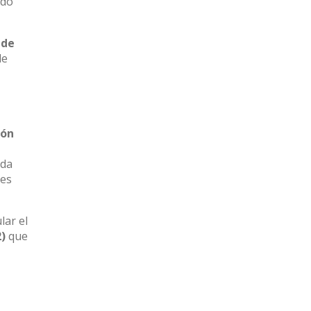
ndo
 de
de
ión
ada
tes
lar el
2)
que