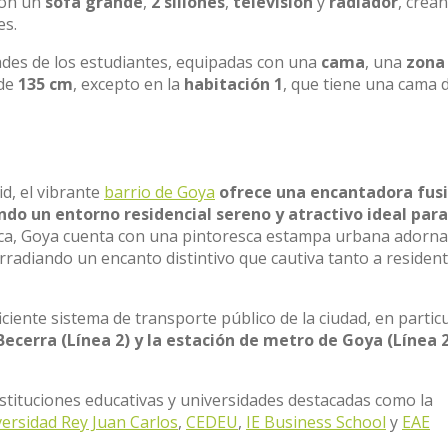
con un
sofá grande
,
2 sillones
,
televisión
y
radiador
, crea
es.
ades de los estudiantes, equipadas con una
cama
, una
zona
 de
135 cm
, excepto en la
habitación 1
, que tiene una cama 
d, el vibrante
barrio de Goya
ofrece una encantadora fus
do un entorno residencial sereno y atractivo ideal para
nica, Goya cuenta con una pintoresca estampa urbana adorn
rradiando un encanto distintivo que cautiva tanto a residen
iciente sistema de transporte público de la ciudad, en particu
ecerra (Línea 2) y la estación de metro de Goya (Línea 
tituciones educativas y universidades destacadas como la
ersidad Rey Juan Carlos
,
CEDEU
,
IE Business School
y
EAE