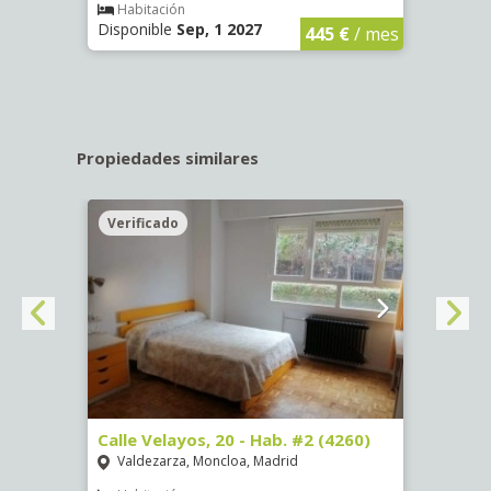
€
/ mes
Habitación
Hab
Disponible
Sep, 1 2027
Dispo
445 €
/ mes
Propiedades similares
Verificado
Veri
º -
Calle Velayos, 20 - Hab. #2 (4260)
Calle
Valdezarza, Moncloa, Madrid
Vald