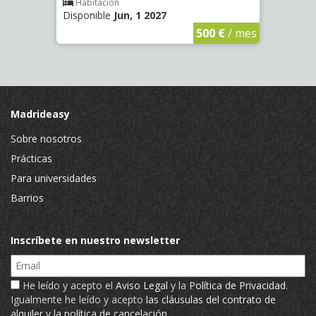
Habitación
Hab
Disponible
Jun, 1 2027
Dispo
€
/ mes
500 €
/ mes
Madrideasy
Sobre nosotros
Prácticas
Para universidades
Barrios
Inscríbete en nuestro newsletter
Email
He leído y acepto el
Aviso Legal
y la
Política de Privacidad
.
Igualmente he leído y acepto
las cláusulas del contrato de
alquiler y la política de cancelación