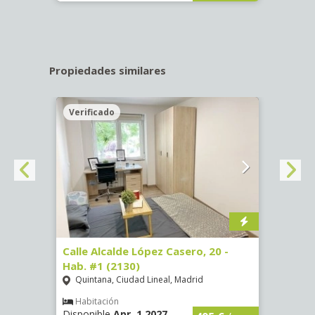
Propiedades similares
Verificado
Veri
 #9
Calle Alcalde López Casero, 20 -
Calle
Hab. #1 (2130)
(3482
Quintana, Ciudad Lineal, Madrid
Vist
Habitación
Hab
Disponible
Apr, 1 2027
Dispo