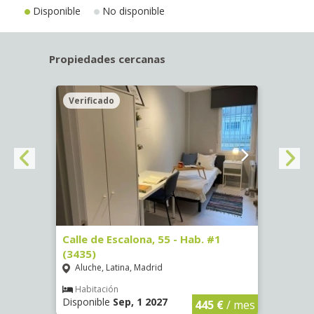
Disponible
No disponible
Propiedades cercanas
Verificado
Veri
63)
Calle de Escalona, 55 - Hab. #1
Calle
(3435)
(3436
Aluche, Latina, Madrid
Aluc
€
/ mes
Habitación
Hab
Disponible
Sep, 1 2027
Dispo
445 €
/ mes