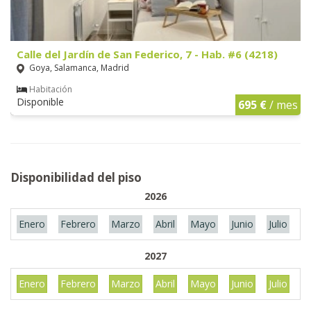
Calle del Jardín de San Federico, 7 - Hab. #6 (4218)
Goya, Salamanca, Madrid
Habitación
Disponible
695 €
/ mes
Disponibilidad del piso
2026
Enero
Febrero
Marzo
Abril
Mayo
Junio
Julio
A
2027
Enero
Febrero
Marzo
Abril
Mayo
Junio
Julio
A