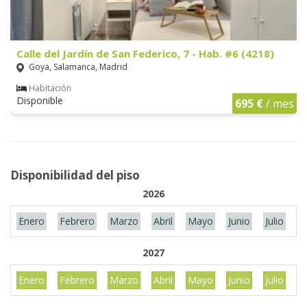
Calle del Jardín de San Federico, 7 - Hab. #6 (4218)
Goya, Salamanca, Madrid
Habitación
Disponible
695 €
/ mes
Disponibilidad del piso
2026
Enero
Febrero
Marzo
Abril
Mayo
Junio
Julio
A
2027
Enero
Febrero
Marzo
Abril
Mayo
Junio
Julio
A