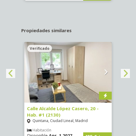
Propiedades similares
Verificado
Veri
 #9
Calle Alcalde López Casero, 20 -
Calle
Hab. #1 (2130)
(3482
Quintana, Ciudad Lineal, Madrid
Vist
Habitación
Hab
Disponible
Apr, 1 2027
Dispo