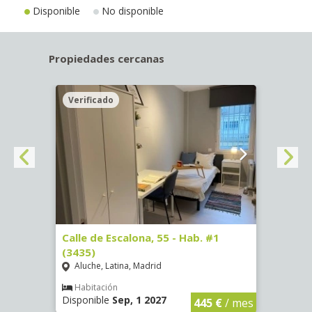
Disponible
No disponible
Propiedades cercanas
Verificado
Veri
63)
Calle de Escalona, 55 - Hab. #1
Calle
(3435)
(3436
Aluche, Latina, Madrid
Aluc
€
/ mes
Habitación
Hab
Disponible
Sep, 1 2027
Dispo
445 €
/ mes