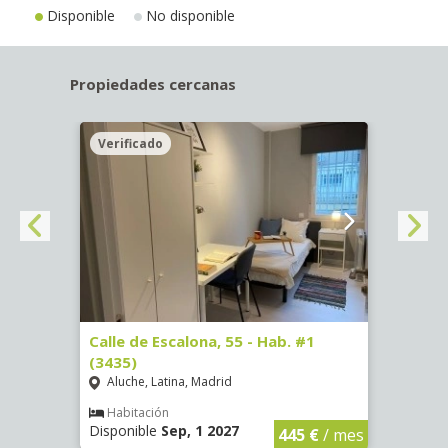
Disponible
No disponible
Propiedades cercanas
Verificado
Veri
63)
Calle de Escalona, 55 - Hab. #1
Calle
(3435)
(3436
Aluche, Latina, Madrid
Aluc
€
/ mes
Habitación
Hab
Disponible
Sep, 1 2027
Dispo
445 €
/ mes