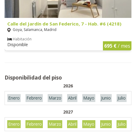
Calle del Jardín de San Federico, 7 - Hab. #6 (4218)
Goya, Salamanca, Madrid
Habitación
Disponible
695 €
/ mes
Disponibilidad del piso
2026
Enero
Febrero
Marzo
Abril
Mayo
Junio
Julio
A
2027
Enero
Febrero
Marzo
Abril
Mayo
Junio
Julio
A