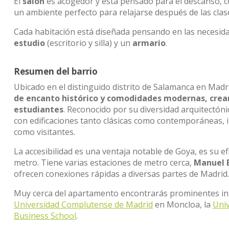
El
salón
es acogedor y está pensado para el descanso, 
un ambiente perfecto para relajarse después de las clas
Cada habitación está diseñada pensando en las necesid
estudio
(escritorio y silla) y un
armario
.
Resumen del barrio
Ubicado en el distinguido distrito de Salamanca en Madri
de encanto histórico y comodidades modernas, crean
estudiantes
. Reconocido por su diversidad arquitectó
con edificaciones tanto clásicas como contemporáneas, i
como visitantes.
La accesibilidad es una ventaja notable de Goya, es su ef
metro. Tiene varias estaciones de metro cerca,
Manuel B
ofrecen conexiones rápidas a diversas partes de Madrid.
Muy cerca del apartamento encontrarás prominentes ins
Universidad Complutense de Madrid
en Moncloa, la
Univ
Business School
.