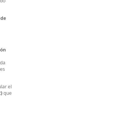
ndo
 de
ión
ada
tes
lar el
2)
que