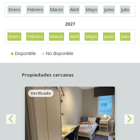
Enero
Febrero
Marzo
Abril
Mayo
Junio
Julio
A
2027
Enero
Febrero
Marzo
Abril
Mayo
Junio
Julio
A
Disponible
No disponible
Propiedades cercanas
Verificado
Veri