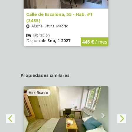
63)
Calle de Escalona, 55 - Hab. #1
Calle
(3435)
(3436
Aluche, Latina, Madrid
Aluc
€
/ mes
Habitación
Hab
Disponible
Sep, 1 2027
Dispo
445 €
/ mes
Propiedades similares
Verificado
Veri