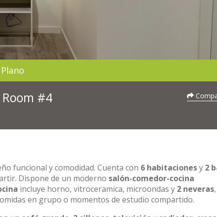
Plano
 - Room #4
Compar
seño funcional y comodidad. Cuenta con
6 habitaciones
y
2 
partir. Dispone de un moderno
salón-comedor-cocina
ocina
incluye horno, vitroceramica, microondas y
2 neveras
,
a comidas en grupo o momentos de estudio compartido.