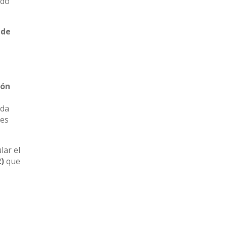
ndo
 de
ión
ada
tes
lar el
2)
que