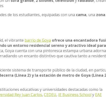
con un
sofá grande
,
2 sillones
,
televisión
y
radiador
, crea
es.
ades de los estudiantes, equipadas con una
cama
, una
zona
d, el vibrante
barrio de Goya
ofrece una encantadora fus
do un entorno residencial sereno y atractivo ideal para
nica, Goya cuenta con una pintoresca estampa urbana adorn
rradiando un encanto distintivo que cautiva tanto a residen
iciente sistema de transporte público de la ciudad, en particu
ecerra (Línea 2) y la estación de metro de Goya (Línea 
tituciones educativas y universidades destacadas como la
ersidad Rey Juan Carlos
,
CEDEU
,
IE Business School
y
EAE