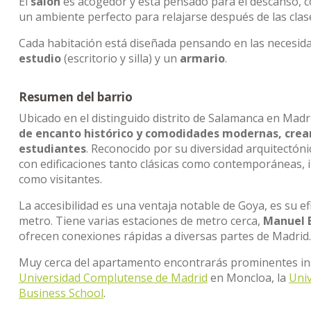
El
salón
es acogedor y está pensado para el descanso, 
un ambiente perfecto para relajarse después de las clas
Cada habitación está diseñada pensando en las necesid
estudio
(escritorio y silla) y un
armario
.
Resumen del barrio
Ubicado en el distinguido distrito de Salamanca en Madri
de encanto histórico y comodidades modernas, crean
estudiantes
. Reconocido por su diversidad arquitectó
con edificaciones tanto clásicas como contemporáneas, i
como visitantes.
La accesibilidad es una ventaja notable de Goya, es su ef
metro. Tiene varias estaciones de metro cerca,
Manuel B
ofrecen conexiones rápidas a diversas partes de Madrid.
Muy cerca del apartamento encontrarás prominentes ins
Universidad Complutense de Madrid
en Moncloa, la
Univ
Business School
.