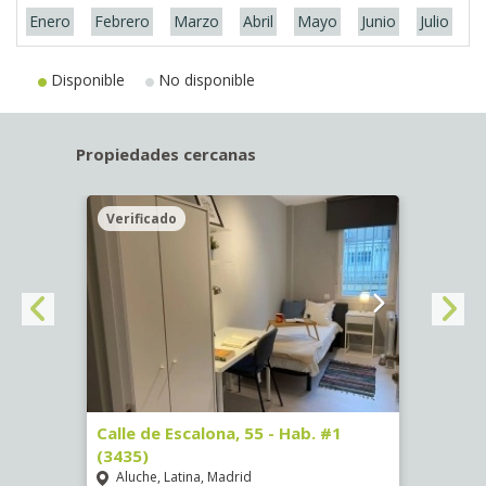
Enero
Febrero
Marzo
Abril
Mayo
Junio
Julio
A
Disponible
No disponible
Propiedades cercanas
Verificado
Veri
63)
Calle de Escalona, 55 - Hab. #1
Calle
(3435)
(3436
Aluche, Latina, Madrid
Aluc