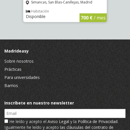
Simancas, San Blas-Canillejas, Madrid
Ríos
Habitación
Hab
Disponible
Dispo
€
/ mes
700 €
/ mes
Madrideasy
Sobre nosotros
Prácticas
Para universidades
Barrios
Inscríbete en nuestro newsletter
Email
He leído y acepto el
Aviso Legal
y la
Política de Privacidad
.
Igualmente he leído y acepto
las cláusulas del contrato de