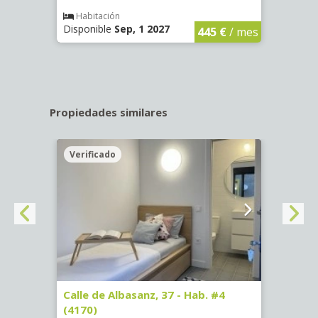
€
/ mes
Habitación
Hab
Disponible
Sep, 1 2027
Dispo
445 €
/ mes
Propiedades similares
Verificado
Veri
 13 -
Calle de Albasanz, 37 - Hab. #4
Calle
(4170)
Hab. 