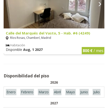
Calle del Marqués del Vasto, 5 - Hab. #6 (4249)
Ríos Rosas, Chamberí, Madrid
Habitación
Disponible
Aug, 1 2027
800 €
/ mes
Disponibilidad del piso
2026
Enero
Febrero
Marzo
Abril
Mayo
Junio
Julio
A
2027