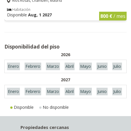
Ríos Rosas, Chamberí, Madrid
Habitación
Disponible
Aug, 1 2027
800 €
/ mes
Disponibilidad del piso
2026
Enero
Febrero
Marzo
Abril
Mayo
Junio
Julio
A
2027
Enero
Febrero
Marzo
Abril
Mayo
Junio
Julio
A
Disponible
No disponible
Propiedades cercanas