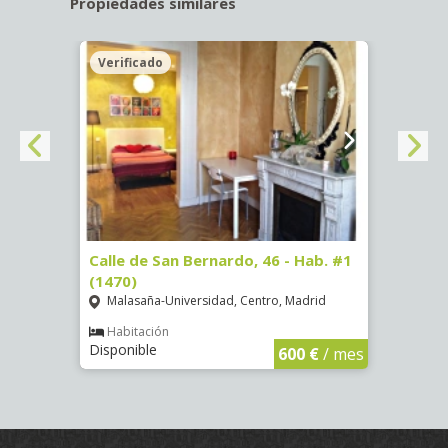
Propiedades similares
Verificado
 #1
Calle de San Bernardo, 46 - Hab. #1
Glori
(1470)
Hab. 
Malasaña-Universidad, Centro, Madrid
Puer
Habitación
Hab
Disponible
Dispo
€
/ mes
600 €
/ mes