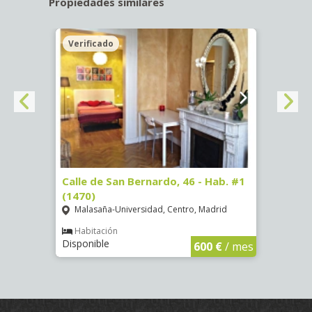
Propiedades similares
Verificado
 #1
Calle de San Bernardo, 46 - Hab. #1
Glori
(1470)
Hab. 
Malasaña-Universidad, Centro, Madrid
Puer
Habitación
Hab
Disponible
Dispo
€
/ mes
600 €
/ mes