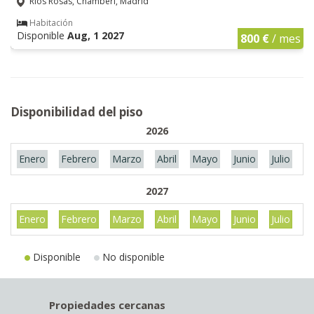
Ríos Rosas, Chamberí, Madrid
Habitación
Disponible
Aug, 1 2027
800 €
/ mes
Disponibilidad del piso
2026
Enero
Febrero
Marzo
Abril
Mayo
Junio
Julio
A
2027
Enero
Febrero
Marzo
Abril
Mayo
Junio
Julio
A
Disponible
No disponible
Propiedades cercanas