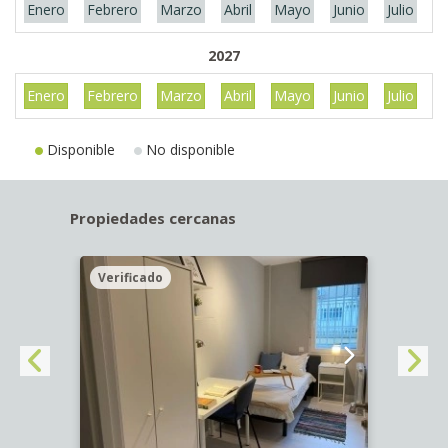
Enero
Febrero
Marzo
Abril
Mayo
Junio
Julio
A
2027
Enero
Febrero
Marzo
Abril
Mayo
Junio
Julio
A
Disponible
No disponible
Propiedades cercanas
Verificado
Veri