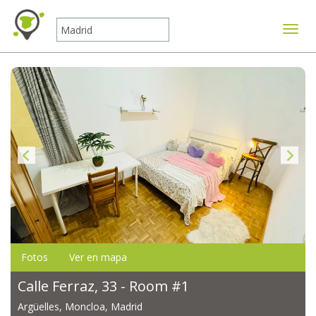
Mostr
Fotos
Ver en mapa
Calle Ferraz, 33 - Room #1
Argüelles, Moncloa, Madrid