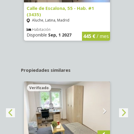
63)
Calle de Escalona, 55 - Hab. #1
Calle
(3435)
(3436
Aluche, Latina, Madrid
Aluc
€
/ mes
Habitación
Hab
Disponible
Sep, 1 2027
Dispo
445 €
/ mes
Propiedades similares
Verificado
Veri