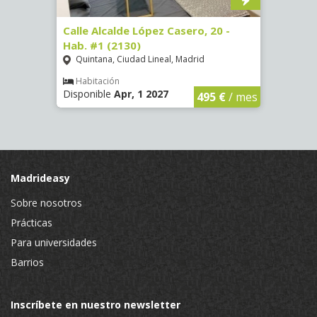
 #9
Calle Alcalde López Casero, 20 -
Calle
Hab. #1 (2130)
(3482
Quintana, Ciudad Lineal, Madrid
Vist
Habitación
Hab
Disponible
Apr, 1 2027
Dispo
€
/ mes
495 €
/ mes
Madrideasy
Sobre nosotros
Prácticas
Para universidades
Barrios
Inscríbete en nuestro newsletter