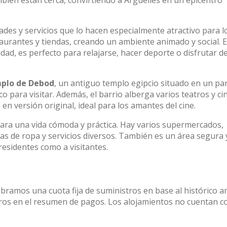
mbién están cerca, convirtiendo a Argüelles en un epicentro
ades y servicios que lo hacen especialmente atractivo para l
staurantes y tiendas, creando un ambiente animado y social. E
dad, es perfecto para relajarse, hacer deporte o disfrutar d
plo de Debod
, un antiguo templo egipcio situado en un pa
o para visitar. Además, el barrio alberga varios teatros y ci
 en versión original, ideal para los amantes del cine.
para una vida cómoda y práctica. Hay varios supermercados,
das de ropa y servicios diversos. También es un área segura 
residentes como a visitantes.
obramos una cuota fija de suministros en base al histórico a
stros en el resumen de pagos. Los alojamientos no cuentan c