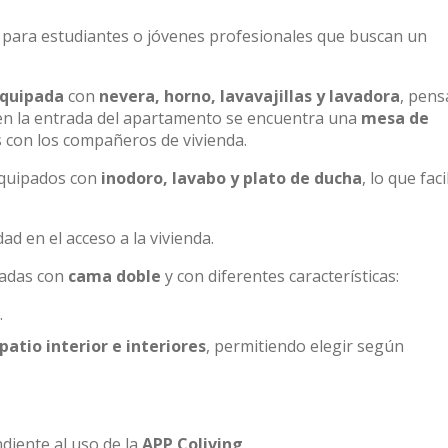
al para estudiantes o jóvenes profesionales que buscan un
equipada
con
nevera, horno, lavavajillas y lavadora
, pens
, en la entrada del apartamento se encuentra una
mesa de
 con los compañeros de vivienda.
equipados con
inodoro, lavabo y plato de ducha
, lo que faci
d en el acceso a la vivienda.
padas con
cama doble
y con diferentes características:
.
patio interior e interiores
, permitiendo elegir según
iente al uso de la
APP Coliving
.