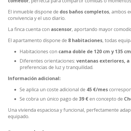
comedor
, perfecta para compartir comidas o momentos
El inmueble dispone de
dos baños completos
, ambos 
convivencia y el uso diario.
La finca cuenta con
ascensor
, aportando mayor comodida
El apartamento dispone de
8 habitaciones
, todas equi
Habitaciones con
cama doble de 120 cm y 135 cm
Diferentes orientaciones:
ventanas exteriores, a 
preferencias de luz y tranquilidad.
Información adicional:
Se aplica un coste adicional de
45 €/mes
correspond
Se cobra un único pago de
39 €
en concepto de
Ch
Una vivienda espaciosa y funcional, perfectamente ada
equipado.