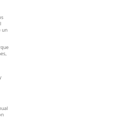
os
l
e un
rque
nes,
y
nual
on