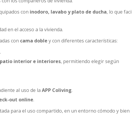
 con los compañeros de vivienda.
equipados con
inodoro, lavabo y plato de ducha
, lo que faci
d en el acceso a la vivienda.
padas con
cama doble
y con diferentes características:
.
patio interior e interiores
, permitiendo elegir según
iente al uso de la
APP Coliving
.
eck-out online
.
ptada para el uso compartido, en un entorno cómodo y bien