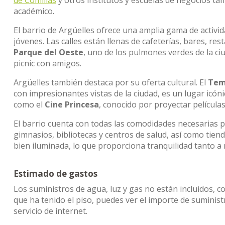
de Comillas
y otros institutos y escuelas de negocios ta
académico.
El barrio de Argüelles ofrece una amplia gama de activid
jóvenes. Las calles están llenas de cafeterías, bares, re
Parque del Oeste
, uno de los pulmones verdes de la ciu
picnic con amigos.
Argüelles también destaca por su oferta cultural. El
Tem
con impresionantes vistas de la ciudad, es un lugar icónic
como el
Cine Princesa
, conocido por proyectar películas
El barrio cuenta con todas las comodidades necesarias 
gimnasios, bibliotecas y centros de salud, así como tien
bien iluminada, lo que proporciona tranquilidad tanto a 
Estimado de gastos
Los suministros de agua, luz y gas no están incluidos, c
que ha tenido el piso, puedes ver el importe de sumini
servicio de internet.