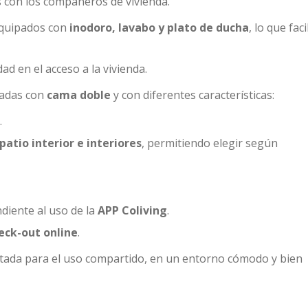
 con los compañeros de vivienda.
equipados con
inodoro, lavabo y plato de ducha
, lo que faci
d en el acceso a la vivienda.
padas con
cama doble
y con diferentes características:
.
patio interior e interiores
, permitiendo elegir según
iente al uso de la
APP Coliving
.
eck-out online
.
ptada para el uso compartido, en un entorno cómodo y bien