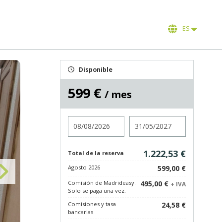
ES
Disponible
599 €
/ mes
Entrada
Salida
1.222,53 €
Total de la reserva
Agosto 2026
599,00 €
Comisión de Madrideasy.
495,00 €
+ IVA
Solo se paga una vez.
Comisiones y tasa
24,58 €
bancarias