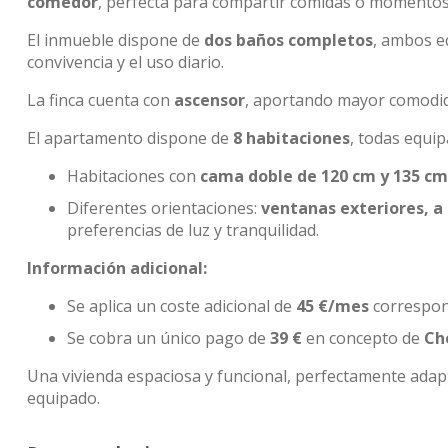
comedor
, perfecta para compartir comidas o momentos
El inmueble dispone de
dos baños completos
, ambos 
convivencia y el uso diario.
La finca cuenta con
ascensor
, aportando mayor comodida
El apartamento dispone de
8 habitaciones
, todas equi
Habitaciones con
cama doble de 120 cm y 135 cm
Diferentes orientaciones:
ventanas exteriores, a 
preferencias de luz y tranquilidad.
Información adicional:
Se aplica un coste adicional de
45 €/mes
correspond
Se cobra un único pago de
39 €
en concepto de
Ch
Una vivienda espaciosa y funcional, perfectamente ada
equipado.