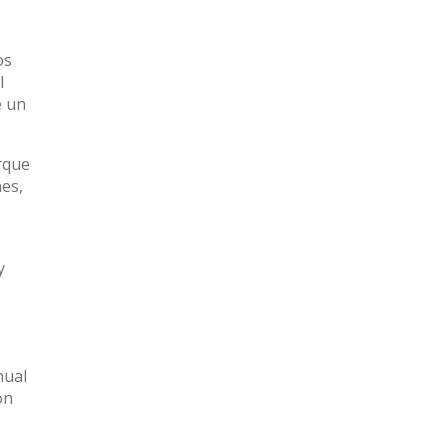
os
l
e un
rque
nes,
y
nual
on