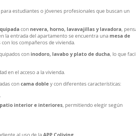
al para estudiantes o jóvenes profesionales que buscan un
equipada
con
nevera, horno, lavavajillas y lavadora
, pens
, en la entrada del apartamento se encuentra una
mesa de
 con los compañeros de vivienda.
equipados con
inodoro, lavabo y plato de ducha
, lo que faci
d en el acceso a la vivienda.
padas con
cama doble
y con diferentes características:
.
patio interior e interiores
, permitiendo elegir según
iente al uso de la
APP Coliving
.