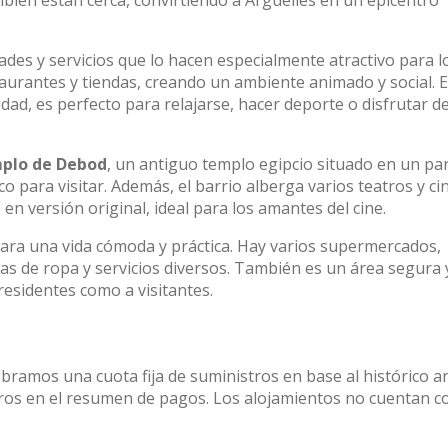
mbién están cerca, convirtiendo a Argüelles en un epicentro
ades y servicios que lo hacen especialmente atractivo para l
staurantes y tiendas, creando un ambiente animado y social. E
dad, es perfecto para relajarse, hacer deporte o disfrutar d
plo de Debod
, un antiguo templo egipcio situado en un pa
o para visitar. Además, el barrio alberga varios teatros y ci
 en versión original, ideal para los amantes del cine.
para una vida cómoda y práctica. Hay varios supermercados,
das de ropa y servicios diversos. También es un área segura 
residentes como a visitantes.
obramos una cuota fija de suministros en base al histórico a
stros en el resumen de pagos. Los alojamientos no cuentan c