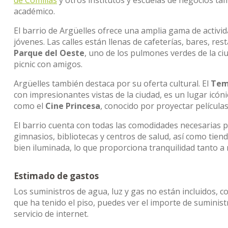
de Comillas
y otros institutos y escuelas de negocios ta
académico.
El barrio de Argüelles ofrece una amplia gama de activid
jóvenes. Las calles están llenas de cafeterías, bares, re
Parque del Oeste
, uno de los pulmones verdes de la ciu
picnic con amigos.
Argüelles también destaca por su oferta cultural. El
Tem
con impresionantes vistas de la ciudad, es un lugar icónic
como el
Cine Princesa
, conocido por proyectar películas
El barrio cuenta con todas las comodidades necesarias 
gimnasios, bibliotecas y centros de salud, así como tien
bien iluminada, lo que proporciona tranquilidad tanto a 
Estimado de gastos
Los suministros de agua, luz y gas no están incluidos, c
que ha tenido el piso, puedes ver el importe de sumini
servicio de internet.