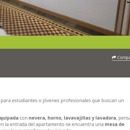
Compar
al para estudiantes o jóvenes profesionales que buscan un
equipada
con
nevera, horno, lavavajillas y lavadora
, pens
, en la entrada del apartamento se encuentra una
mesa de