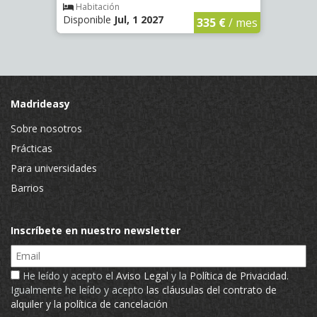
Habitación
Hab
Disponible
Jul, 1 2027
Dispo
€
/ mes
335 €
/ mes
Madrideasy
Sobre nosotros
Prácticas
Para universidades
Barrios
Inscríbete en nuestro newsletter
Email
He leído y acepto el
Aviso Legal
y la
Política de Privacidad
.
Igualmente he leído y acepto
las cláusulas del contrato de
alquiler y la política de cancelación