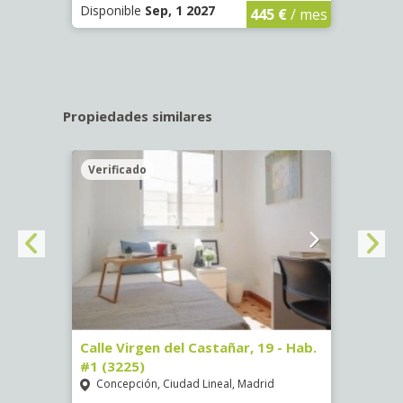
Disponible
Sep, 1 2027
Dispo
445 €
/ mes
Propiedades similares
Verificado
Veri
34 -
Calle Virgen del Castañar, 19 - Hab.
Calle
#1 (3225)
(3344
Concepción, Ciudad Lineal, Madrid
Aluc