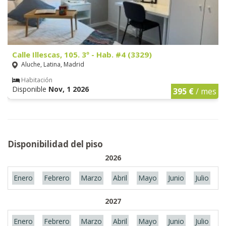
Calle Illescas, 105. 3º - Hab. #4 (3329)
Aluche, Latina, Madrid
Habitación
Disponible
Nov, 1 2026
395 €
/ mes
Disponibilidad del piso
2026
Enero
Febrero
Marzo
Abril
Mayo
Junio
Julio
A
2027
Enero
Febrero
Marzo
Abril
Mayo
Junio
Julio
A