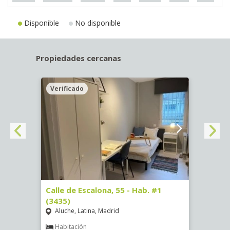
Disponible
No disponible
Propiedades cercanas
Verificado
Veri
63)
Calle de Escalona, 55 - Hab. #1
Calle
(3435)
(3436
Aluche, Latina, Madrid
Aluc
€
/ mes
Habitación
Hab