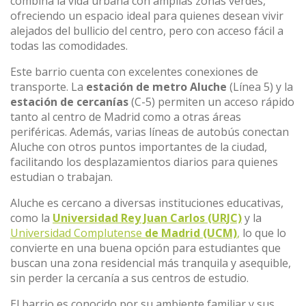
combina la vida urbana con amplias zonas verdes,
ofreciendo un espacio ideal para quienes desean vivir
alejados del bullicio del centro, pero con acceso fácil a
todas las comodidades.
Este barrio cuenta con excelentes conexiones de
transporte. La
estación de metro Aluche
(Línea 5) y la
estación de cercanías
(C-5) permiten un acceso rápido
tanto al centro de Madrid como a otras áreas
periféricas. Además, varias líneas de autobús conectan
Aluche con otros puntos importantes de la ciudad,
facilitando los desplazamientos diarios para quienes
estudian o trabajan.
Aluche es cercano a diversas instituciones educativas,
como la
Universidad Rey Juan Carlos (URJC)
y la
Universidad Complutense
de Madrid (UCM)
,
lo que lo
convierte en una buena opción para estudiantes que
buscan una zona residencial más tranquila y asequible,
sin perder la cercanía a sus centros de estudio.
El barrio es conocido por su ambiente familiar y sus