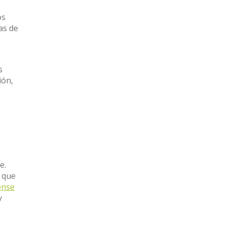
os
as de
s
ión,
e.
 que
ense
y