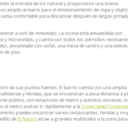
mite la entrada de luz natural y proporciona una buena
e un amplio armario para el almacenamiento de ropa y objet
na cama confortable para descansar después de largas jornad
ntrar a vivir de inmediato. La cocina está amueblada con
 y microondas, y cuenta con todos los utensilios necesario
dor, amueblado con sofás, una mesa de centro y una televis
s de piso.
 otro de sus puntos fuertes. El barrio cuenta con una amplia
afeterías y tiendas, que se encuentran a poca distancia a pi
te público, con estaciones de metro y autobús cercanas, lo
bes al metro podrás ir rápidamente a la
Universidad Complut
amento puedes encontrar varios restaurantes, tiendas y mu
dillo de
El Rastro
atrae a grandes multitudes a la zona para