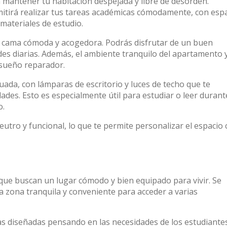
 mantener tu habitación despejada y libre de desorden.
mitirá realizar tus tareas académicas cómodamente, con esp
 materiales de estudio.
a cama cómoda y acogedora. Podrás disfrutar de un buen
des diarias. Además, el ambiente tranquilo del apartamento y
 sueño reparador.
uada, con lámparas de escritorio y luces de techo que te
ades. Esto es especialmente útil para estudiar o leer durant
o.
neutro y funcional, lo que te permite personalizar el espacio
que buscan un lugar cómodo y bien equipado para vivir. Se
a zona tranquila y conveniente para acceder a varias
as diseñadas pensando en las necesidades de los estudiantes