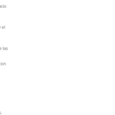
acio
 el
e las
 con
.