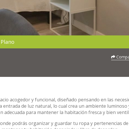
Plano
Compar
acio acogedor y funcional, diseñado pensando en las neces
 entrada de luz natural, lo cual crea un ambiente luminoso 
n adecuada para mantener la habitación fresca y bien ventil
donde podrás organizar y guardar tu ropa y pertenencias de