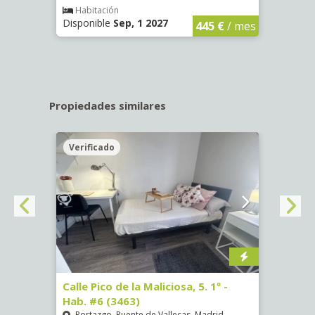
€
/ mes
Habitación
Hab
Disponible
Sep, 1 2027
Dispo
445 €
/ mes
Propiedades similares
Verificado
Veri
 #1
Calle Pico de la Maliciosa, 5. 1º -
Calle
Hab. #6 (3463)
Puer
Portazgo, Puente de Vallecas, Madrid