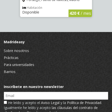
Hab
Dispo
Habitación
Disponible
€
/ mes
420 €
/ mes
Madrideasy
Sobre nosotros
Prácticas
Para universidades
Barrios
Inscríbete en nuestro newsletter
Email
He leído y acepto el
Aviso Legal
y la
Política de Privacidad
.
Igualmente he leído y acepto
las cláusulas del contrato de