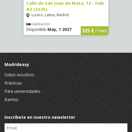
16)
Calle de San Juan de Mata, 12 - Hab.
Calle
#2 (3335)
#1 (3
Lucero, Latina, Madrid
Conc
€
/ mes
Habitación
Hab
Disponible
May, 1 2027
Dispo
325 €
/ mes
Madrideasy
Sobre nosotros
Prácticas
Para universidades
Barrios
Inscríbete en nuestro newsletter
Email