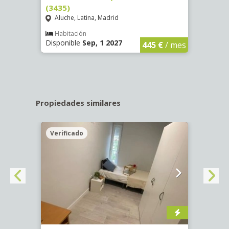
(3435)
(3436
Aluche, Latina, Madrid
Aluc
€
/ mes
Habitación
Hab
Disponible
Sep, 1 2027
Dispo
445 €
/ mes
Propiedades similares
Verificado
Veri