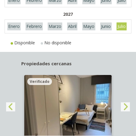
Enero
Febrero
Marzo
Abril
Mayo
Junio
Julio
A
2027
Enero
Febrero
Marzo
Abril
Mayo
Junio
Julio
A
Disponible
No disponible
Propiedades cercanas
Verificado
Veri