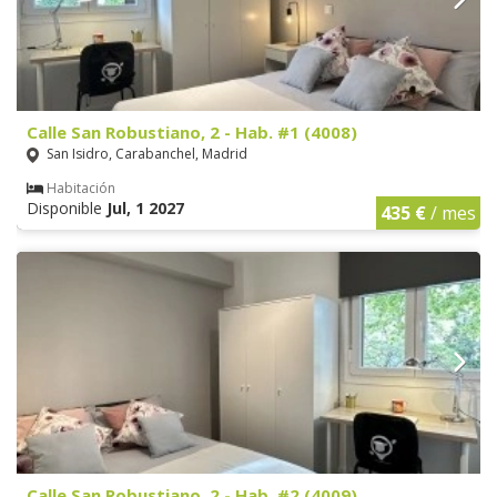
Calle San Robustiano, 2 - Hab. #1 (4008)
San Isidro, Carabanchel, Madrid
Habitación
Disponible
Jul, 1 2027
435 €
/ mes
Calle San Robustiano, 2 - Hab. #2 (4009)