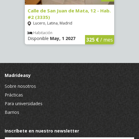
16)
Calle de San Juan de Mata, 12 - Hab.
Calle
#2 (3335)
#1 (3
Lucero, Latina, Madrid
Conc
€
/ mes
Habitación
Hab
Disponible
May, 1 2027
Dispo
325 €
/ mes
Madrideasy
Sobre nosotros
Prácticas
Para universidades
Barrios
Inscríbete en nuestro newsletter