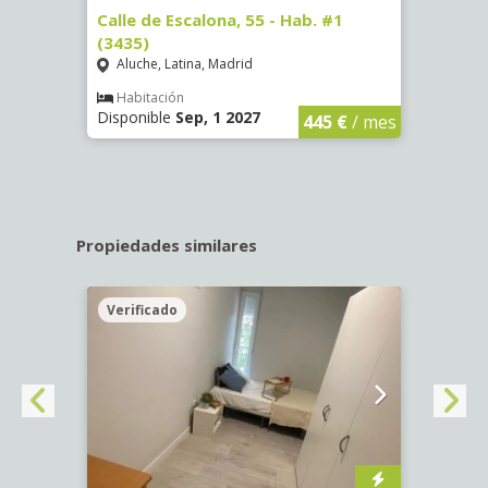
63)
Calle de Escalona, 55 - Hab. #1
Calle
(3435)
(3436
Aluche, Latina, Madrid
Aluc
€
/ mes
Habitación
Hab
Disponible
Sep, 1 2027
Dispo
445 €
/ mes
Propiedades similares
Verificado
Veri