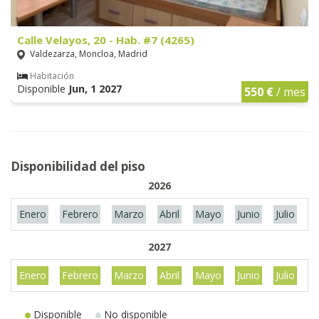
Calle Velayos, 20 - Hab. #7 (4265)
Valdezarza, Moncloa, Madrid
Habitación
Disponible
Jun, 1 2027
550 €
/ mes
Disponibilidad del piso
2026
Enero
Febrero
Marzo
Abril
Mayo
Junio
Julio
A
2027
Enero
Febrero
Marzo
Abril
Mayo
Junio
Julio
A
Disponible
No disponible