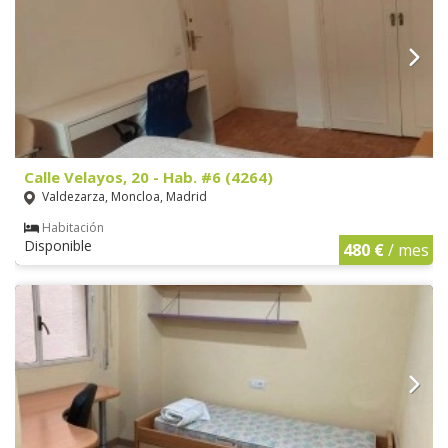
Calle Velayos, 20 - Hab. #6 (4264)
Valdezarza, Moncloa, Madrid
Habitación
Disponible
480 €
/ mes