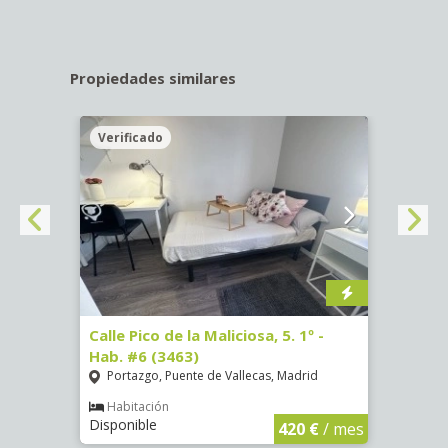
Propiedades similares
Verificado
Veri
 #1
Calle Pico de la Maliciosa, 5. 1º -
Calle
Hab. #6 (3463)
Puer
Portazgo, Puente de Vallecas, Madrid
Hab
Dispo
Habitación
Disponible
€
/ mes
420 €
/ mes