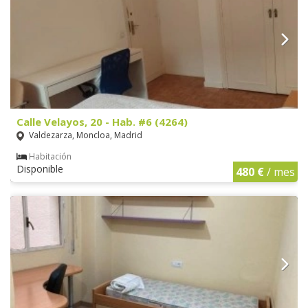
Calle Velayos, 20 - Hab. #6 (4264)
Valdezarza, Moncloa, Madrid
Habitación
Disponible
480 €
/ mes