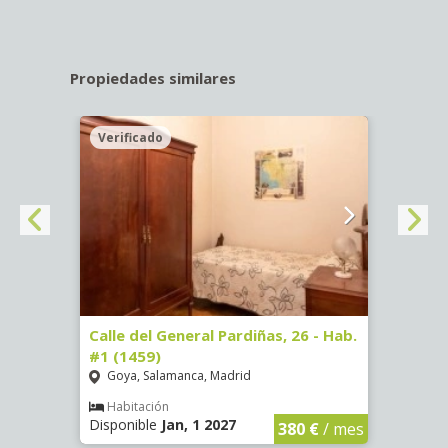
Propiedades similares
Verificado
Veri
59)
Calle del General Pardiñas, 26 - Hab.
Calle
#1 (1459)
#2 (1
Goya, Salamanca, Madrid
Goya
€
/ mes
Habitación
Hab
Disponible
Jan, 1 2027
Dispo
380 €
/ mes