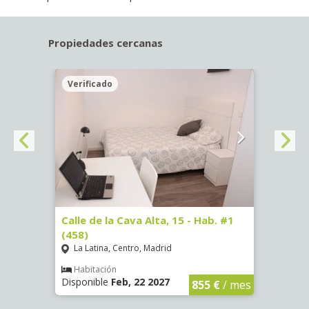
Propiedades cercanas
Verificado
Veri
5)
Calle de la Cava Alta, 15 - Hab. #1
Calle
(458)
(459)
La Latina, Centro, Madrid
La L
€
/ mes
Habitación
Hab
Disponible
Feb, 22 2027
Dispo
855 €
/ mes