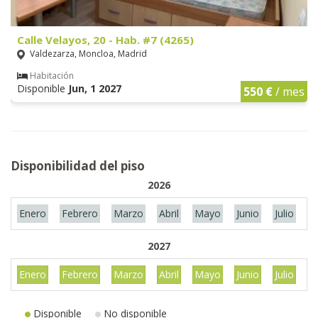
Calle Velayos, 20 - Hab. #7 (4265)
Valdezarza, Moncloa, Madrid
Habitación
Disponible
Jun, 1 2027
550 €
/ mes
Disponibilidad del piso
2026
Enero
Febrero
Marzo
Abril
Mayo
Junio
Julio
A
2027
Enero
Febrero
Marzo
Abril
Mayo
Junio
Julio
A
Disponible
No disponible