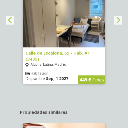
63)
Calle de Escalona, 55 - Hab. #1
Calle
(3435)
(3436
Aluche, Latina, Madrid
Aluc
€
/ mes
Habitación
Hab
Disponible
Sep, 1 2027
Dispo
445 €
/ mes
Propiedades similares