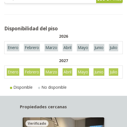
Disponibilidad del piso
2026
Enero
Febrero
Marzo
Abril
Mayo
Junio
Julio
A
2027
Enero
Febrero
Marzo
Abril
Mayo
Junio
Julio
A
Disponible
No disponible
Propiedades cercanas
Verificado
Veri